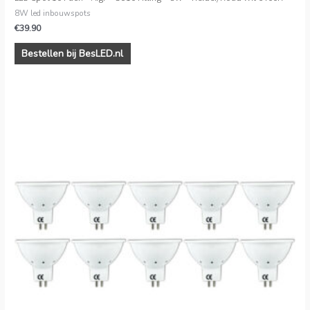
8W led inbouwspots
€
39.90
Bestellen bij BesLED.nl