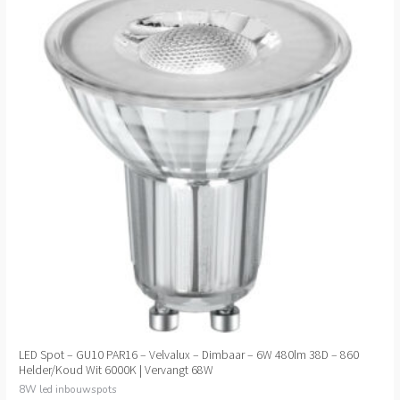
LED Spot – GU10 PAR16 – Velvalux – Dimbaar – 6W 480lm 38D – 860
Helder/Koud Wit 6000K | Vervangt 68W
8W led inbouwspots