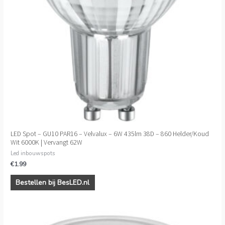
LED Spot – GU10 PAR16 – Velvalux – 6W 435lm 38D – 860 Helder/Koud
Wit 6000K | Vervangt 62W
Led inbouwspots
€
1.99
Bestellen bij BesLED.nl