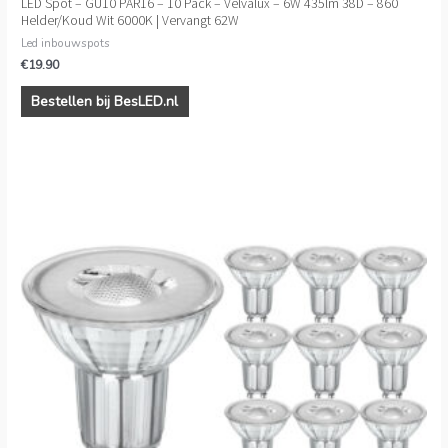
LED Spot – GU10 PAR16 – 10 Pack – Velvalux – 6W 435lm 38D – 860
Helder/Koud Wit 6000K | Vervangt 62W
Led inbouwspots
€
19.90
Bestellen bij BesLED.nl