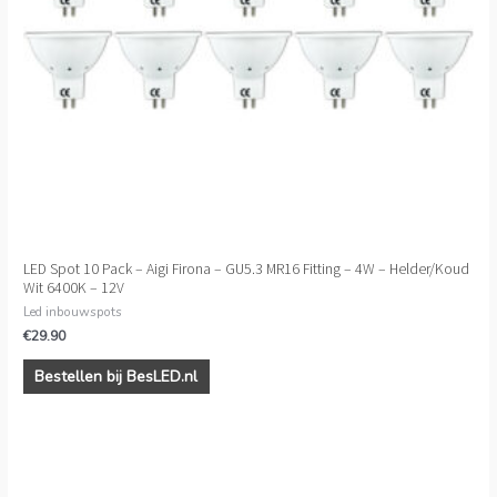
LED Spot 10 Pack – Aigi Firona – GU5.3 MR16 Fitting – 4W – Helder/Koud
Wit 6400K – 12V
Led inbouwspots
€
29.90
Bestellen bij BesLED.nl