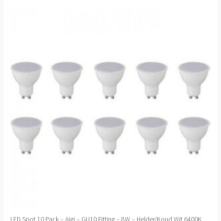
LED Spot 10 Pack – Aigi – GU10 Fitting – 8W – Helder/Koud Wit 6400K