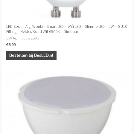
LED Spot – Aigi Wonki – Smart LED – Wifi LED – Slimme LED – 5W – GU10
Fitting – Helder/Koud Wit 6500K – Dimbaar
5W led inbouwspots
€
8.99
Bestellen bij BesLED.nl