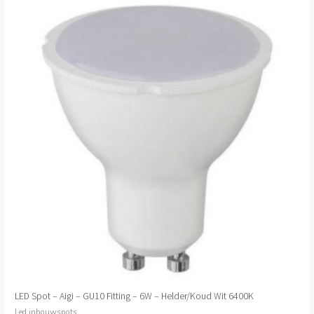
LED Spot – Aigi – GU10 Fitting – 6W – Helder/Koud Wit 6400K
Led inbouwspots