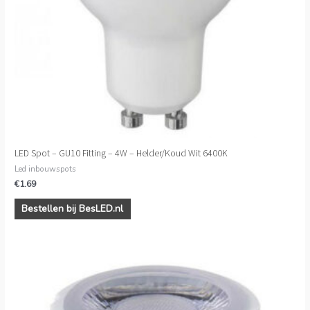
LED Spot – GU10 Fitting – 4W – Helder/Koud Wit 6400K
Led inbouwspots
€
1.69
Bestellen bij BesLED.nl