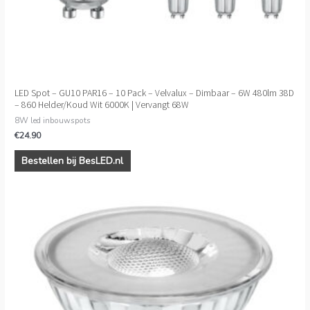
LED Spot – GU10 PAR16 – 10 Pack – Velvalux – Dimbaar – 6W 480lm 38D
– 860 Helder/Koud Wit 6000K | Vervangt 68W
8W led inbouwspots
€
24.90
Bestellen bij BesLED.nl