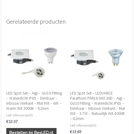
Gerelateerde producten
LED Spot Set – Aigi – GU10 Fitting
LED Spot Set – LEDVANCE
– Waterdicht IP65 – Dimbaar –
Parathom PAR16 940 36D – Aigi –
Inbouw Vierkant – Mat Wit – 6W –
GU10 Fitting – Waterdicht IP65 –
Warm Wit 3000K – 82mm
Dimbaar – Inbouw Vierkant – Mat
Wit – 3.7W – Natuurlijk Wit 4000K
Led inbouwspots
– 82mm
€
13.37
Led inbouwspots
€
13.63
Bestellen bij BesLED.nl