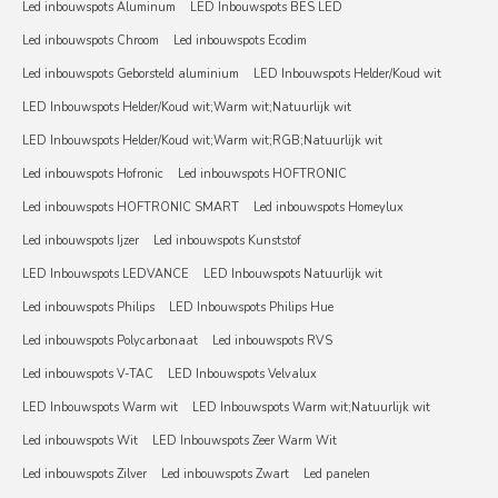
Led inbouwspots Aluminum
LED Inbouwspots BES LED
Led inbouwspots Chroom
Led inbouwspots Ecodim
Led inbouwspots Geborsteld aluminium
LED Inbouwspots Helder/Koud wit
LED Inbouwspots Helder/Koud wit;Warm wit;Natuurlijk wit
LED Inbouwspots Helder/Koud wit;Warm wit;RGB;Natuurlijk wit
Led inbouwspots Hofronic
Led inbouwspots HOFTRONIC
Led inbouwspots HOFTRONIC SMART
Led inbouwspots Homeylux
Led inbouwspots Ijzer
Led inbouwspots Kunststof
LED Inbouwspots LEDVANCE
LED Inbouwspots Natuurlijk wit
Led inbouwspots Philips
LED Inbouwspots Philips Hue
Led inbouwspots Polycarbonaat
Led inbouwspots RVS
Led inbouwspots V-TAC
LED Inbouwspots Velvalux
LED Inbouwspots Warm wit
LED Inbouwspots Warm wit;Natuurlijk wit
Led inbouwspots Wit
LED Inbouwspots Zeer Warm Wit
Led inbouwspots Zilver
Led inbouwspots Zwart
Led panelen