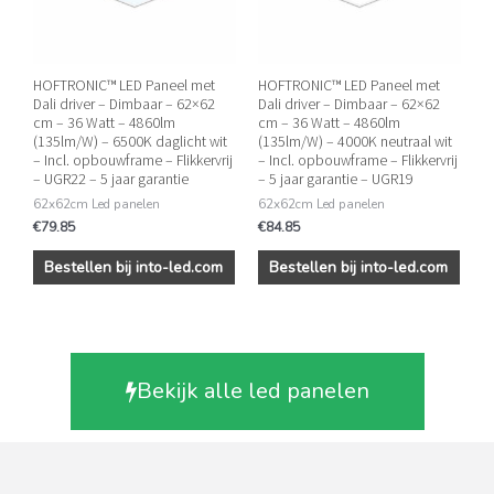
HOFTRONIC™ LED Paneel met
HOFTRONIC™ LED Paneel met
Dali driver – Dimbaar – 62×62
Dali driver – Dimbaar – 62×62
cm – 36 Watt – 4860lm
cm – 36 Watt – 4860lm
(135lm/W) – 6500K daglicht wit
(135lm/W) – 4000K neutraal wit
– Incl. opbouwframe – Flikkervrij
– Incl. opbouwframe – Flikkervrij
– UGR22 – 5 jaar garantie
– 5 jaar garantie – UGR19
62x62cm Led panelen
62x62cm Led panelen
€
79.85
€
84.85
Bestellen bij into-led.com
Bestellen bij into-led.com
Bekijk alle led panelen