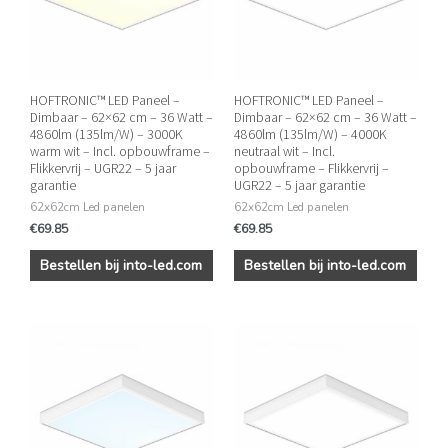
HOFTRONIC™ LED Paneel –
HOFTRONIC™ LED Paneel –
Dimbaar – 62×62 cm – 36 Watt –
Dimbaar – 62×62 cm – 36 Watt –
4860lm (135lm/W) – 3000K
4860lm (135lm/W) – 4000K
warm wit – Incl. opbouwframe –
neutraal wit – Incl.
Flikkervrij – UGR22 – 5 jaar
opbouwframe – Flikkervrij –
garantie
UGR22 – 5 jaar garantie
62x62cm Led panelen
62x62cm Led panelen
€
69.85
€
69.85
Bestellen bij into-led.com
Bestellen bij into-led.com