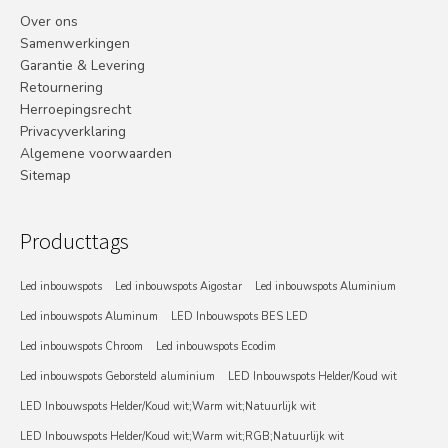
Over ons
Samenwerkingen
Garantie & Levering
Retournering
Herroepingsrecht
Privacyverklaring
Algemene voorwaarden
Sitemap
Producttags
Led inbouwspots
Led inbouwspots Aigostar
Led inbouwspots Aluminium
Led inbouwspots Aluminum
LED Inbouwspots BES LED
Led inbouwspots Chroom
Led inbouwspots Ecodim
Led inbouwspots Geborsteld aluminium
LED Inbouwspots Helder/Koud wit
LED Inbouwspots Helder/Koud wit;Warm wit;Natuurlijk wit
LED Inbouwspots Helder/Koud wit;Warm wit;RGB;Natuurlijk wit