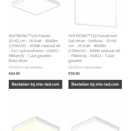
HOFTRONIC™ LED Paneel –
HOFTRONIC™ LED Paneel met
62×62 cm – 36 Watt – 4860lm
Dali driver – Dimbaar – 62×62
(135lm/W) – 4000K neutraal wit
cm – 36 Watt – 4860lm
– Incl. opbouwframe – UGR22 –
(135lm/W) – 4000K neutraal wit
Flikkervrij – 7 jaar garantie –
– Flikkervrij – UGR22 – 5 jaar
Boke driver
garantie
62x62cm Led panelen
62x62cm Led panelen
€
64.85
€
59.90
Bestellen bij into-led.com
Bestellen bij into-led.com