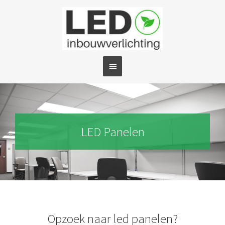
Ga
Hoofdmenu
naar
de
inhoud
LED Panelen
Opzoek naar led panelen?