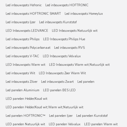
Led inbouwspots Hofronic
Led inbouwspots HOFTRONIC
Led inbouwspots HOFTRONIC SMART
Led inbouwspots Homeylux
Led inbouwspots Ijzer
Led inbouwspots Kunststof
LED Inbouwspots LEDVANCE
LED Inbouwspots Natuurlijk wit
Led inbouwspots Philips
LED Inbouwspots Philips Hue
Led inbouwspots Polycarbonaat
Led inbouwspots RVS
Led inbouwspots V-TAC
LED Inbouwspots Velvalux
LED Inbouwspots Warm wit
LED Inbouwspots Warm wit;Natuurlijk wit
Led inbouwspots Wit
LED Inbouwspots Zeer Warm Wit
Led inbouwspots Zilver
Led inbouwspots Zwart
Led panelen
Led panelen Aluminium
LED panelen BES LED
LED panelen Helder/Koud wit
LED panelen Helder/Koud wit;Warm wit;Natuurlijk wit
Led panelen HOFTRONIC™
Led panelen Ijzer
Led panelen Kunststof
LED panelen Natuurlijk wit
LED panelen Velvalux
LED panelen Warm wit