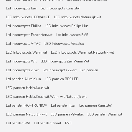
Led inbouwspots Ijzer
Led inbouwspots Kunststof
LED Inbouwspots LEDVANCE
LED Inbouwspots Natuurlijk wit
Led inbouwspots Philips
LED Inbouwspots Philips Hue
Led inbouwspots Polycarbonaat
Led inbouwspots RVS
Led inbouwspots V-TAC
LED Inbouwspots Velvalux
LED Inbouwspots Warm wit
LED Inbouwspots Warm wit;Natuurlijk wit
Led inbouwspots Wit
LED Inbouwspots Zeer Warm Wit
Led inbouwspots Zilver
Led inbouwspots Zwart
Led panelen
Led panelen Aluminium
LED panelen BES LED
LED panelen Helder/Koud wit
LED panelen Helder/Koud wit;Warm wit;Natuurlijk wit
Led panelen HOFTRONIC™
Led panelen Ijzer
Led panelen Kunststof
LED panelen Natuurlijk wit
LED panelen Velvalux
LED panelen Warm wit
Led panelen Wit
Led panelen Zwart
PVC