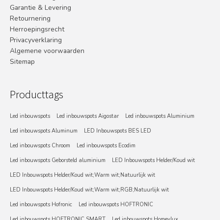
Garantie & Levering
Retournering
Herroepingsrecht
Privacyverklaring
Algemene voorwaarden
Sitemap
Producttags
Led inbouwspots
Led inbouwspots Aigostar
Led inbouwspots Aluminium
Led inbouwspots Aluminum
LED Inbouwspots BES LED
Led inbouwspots Chroom
Led inbouwspots Ecodim
Led inbouwspots Geborsteld aluminium
LED Inbouwspots Helder/Koud wit
LED Inbouwspots Helder/Koud wit;Warm wit;Natuurlijk wit
LED Inbouwspots Helder/Koud wit;Warm wit;RGB;Natuurlijk wit
Led inbouwspots Hofronic
Led inbouwspots HOFTRONIC
Led inbouwspots HOFTRONIC SMART
Led inbouwspots Homeylux