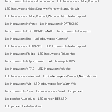
Led inbouwspots Geborsteld aluminium
LED Inbouwspots Helder/Koud wit
LED Inbouwspots Helder/Koud wit;Warm wit;Natuurlijk wit
LED Inbouwspots Helder/Koud wit;Warm wit;RGB;Natuurlijk wit
Led inbouwspots Hofronic
Led inbouwspots HOFTRONIC
Led inbouwspots HOFTRONIC SMART
Led inbouwspots Homeylux
Led inbouwspots Ijzer
Led inbouwspots Kunststof
LED Inbouwspots LEDVANCE
LED Inbouwspots Natuurlijk wit
Led inbouwspots Philips
LED Inbouwspots Philips Hue
Led inbouwspots Polycarbonaat
Led inbouwspots RVS
Led inbouwspots V-TAC
LED Inbouwspots Velvalux
LED Inbouwspots Warm wit
LED Inbouwspots Warm wit;Natuurlijk wit
Led inbouwspots Wit
LED Inbouwspots Zeer Warm Wit
Led inbouwspots Zilver
Led inbouwspots Zwart
Led panelen
Led panelen Aluminium
LED panelen BES LED
LED panelen Helder/Koud wit