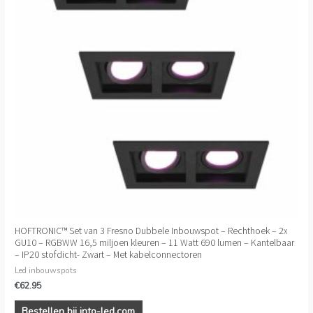
HOFTRONIC™ Set van 3 Fresno Dubbele Inbouwspot – Rechthoek – 2x
GU10 – RGBWW 16,5 miljoen kleuren – 11 Watt 690 lumen – Kantelbaar
– IP20 stofdicht- Zwart – Met kabelconnectoren
Led inbouwspots
€
62.95
Bestellen bij into-led.com