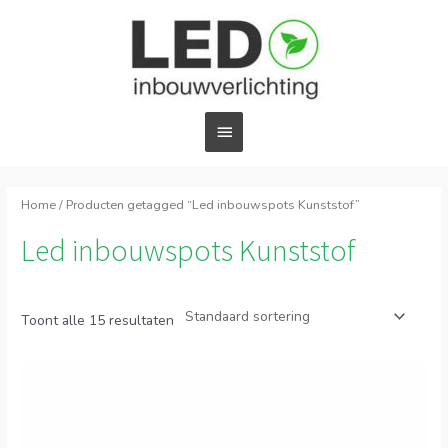
Ga
Hoofdmenu
naar
de
inhoud
Home
/ Producten getagged “Led inbouwspots Kunststof”
Led inbouwspots Kunststof
Toont alle 15 resultaten