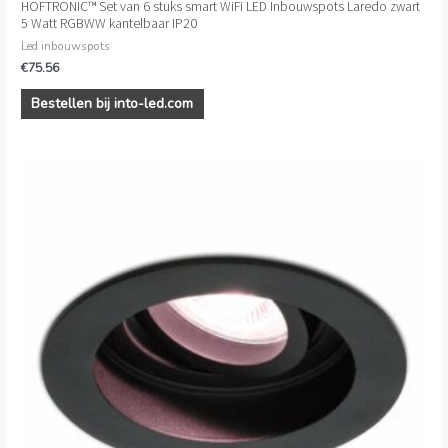
HOFTRONIC™ Set van 6 stuks smart WiFi LED Inbouwspots Laredo zwart
5 Watt RGBWW kantelbaar IP20
Led inbouwspots
€
75.56
Bestellen bij into-led.com