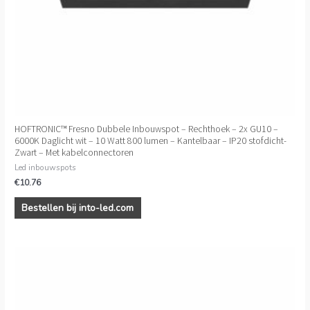
HOFTRONIC™ Fresno Dubbele Inbouwspot – Rechthoek – 2x GU10 –
6000K Daglicht wit – 10 Watt 800 lumen – Kantelbaar – IP20 stofdicht-
Zwart – Met kabelconnectoren
Led inbouwspots
€
10.76
Bestellen bij into-led.com