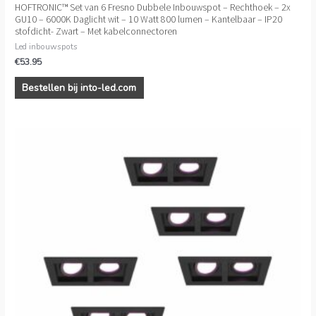
HOFTRONIC™ Set van 6 Fresno Dubbele Inbouwspot – Rechthoek – 2x
GU10 – 6000K Daglicht wit – 10 Watt 800 lumen – Kantelbaar – IP20
stofdicht- Zwart – Met kabelconnectoren
Led inbouwspots
€
53.95
Bestellen bij into-led.com