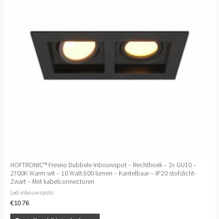
HOFTRONIC™ Fresno Dubbele Inbouwspot – Rechthoek – 2x GU10 –
2700K Warm wit – 10 Watt 800 lumen – Kantelbaar – IP20 stofdicht-
Zwart – Met kabelconnectoren
Led inbouwspots
€
10.76