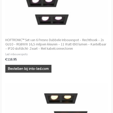
HOFTRONIC™ Set van 6 Fresno Dubbele Inbouwspot – Rechthoek – 2x
GU10 – RGBWW 16,5 miljoen kleuren – 11 Watt 690 lumen – Kantelbaar
– IP20 stofdicht- Zwart – Met kabelconnectoren
Led inbouwspots
€
116.95
Bestellen bij into-led.com