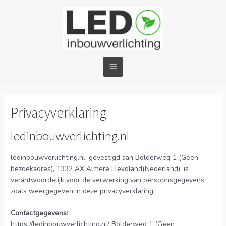
Ga
Hoofdmenu
naar
de
inhoud
Privacyverklaring
ledinbouwverlichting.nl
ledinbouwverlichting.nl, gevestigd aan Bolderweg 1 (Geen
bezoekadres), 1332 AX Almere Flevoland(Nederland), is
verantwoordelijk voor de verwerking van persoonsgegevens
zoals weergegeven in deze privacyverklaring.
Contactgegevens:
https://ledinbouwverlichting.nl/ Bolderweg 1 (Geen