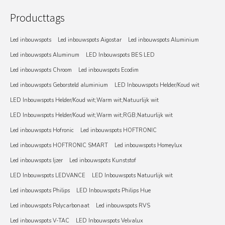
Producttags
Led inbouwspots
Led inbouwspots Aigostar
Led inbouwspots Aluminium
Led inbouwspots Aluminum
LED Inbouwspots BES LED
Led inbouwspots Chroom
Led inbouwspots Ecodim
Led inbouwspots Geborsteld aluminium
LED Inbouwspots Helder/Koud wit
LED Inbouwspots Helder/Koud wit;Warm wit;Natuurlijk wit
LED Inbouwspots Helder/Koud wit;Warm wit;RGB;Natuurlijk wit
Led inbouwspots Hofronic
Led inbouwspots HOFTRONIC
Led inbouwspots HOFTRONIC SMART
Led inbouwspots Homeylux
Led inbouwspots Ijzer
Led inbouwspots Kunststof
LED Inbouwspots LEDVANCE
LED Inbouwspots Natuurlijk wit
Led inbouwspots Philips
LED Inbouwspots Philips Hue
Led inbouwspots Polycarbonaat
Led inbouwspots RVS
Led inbouwspots V-TAC
LED Inbouwspots Velvalux