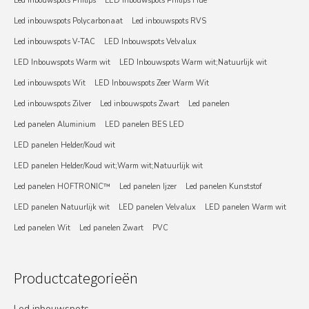
Led inbouwspots Philips
LED Inbouwspots Philips Hue
Led inbouwspots Polycarbonaat
Led inbouwspots RVS
Led inbouwspots V-TAC
LED Inbouwspots Velvalux
LED Inbouwspots Warm wit
LED Inbouwspots Warm wit;Natuurlijk wit
Led inbouwspots Wit
LED Inbouwspots Zeer Warm Wit
Led inbouwspots Zilver
Led inbouwspots Zwart
Led panelen
Led panelen Aluminium
LED panelen BES LED
LED panelen Helder/Koud wit
LED panelen Helder/Koud wit;Warm wit;Natuurlijk wit
Led panelen HOFTRONIC™
Led panelen Ijzer
Led panelen Kunststof
LED panelen Natuurlijk wit
LED panelen Velvalux
LED panelen Warm wit
Led panelen Wit
Led panelen Zwart
PVC
Productcategorieën
Led inbouwspots