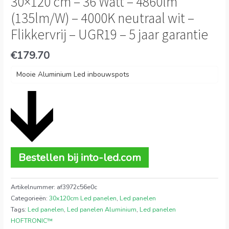
30×120 cm – 36 Watt – 4860lm
(135lm/W) – 4000K neutraal wit –
Flikkervrij – UGR19 – 5 jaar garantie
€
179.70
Mooie Aluminium Led inbouwspots
Bestellen bij into-led.com
Artikelnummer:
af3972c56e0c
Categorieën:
30x120cm Led panelen
,
Led panelen
Tags:
Led panelen
,
Led panelen Aluminium
,
Led panelen
HOFTRONIC™