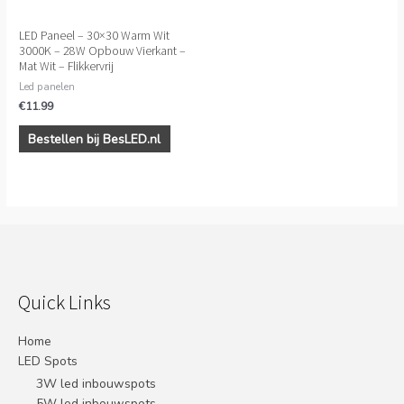
LED Paneel – 30×30 Warm Wit
3000K – 28W Opbouw Vierkant –
Mat Wit – Flikkervrij
Led panelen
€
11.99
Bestellen bij BesLED.nl
Quick Links
Home
LED Spots
3W led inbouwspots
5W led inbouwspots