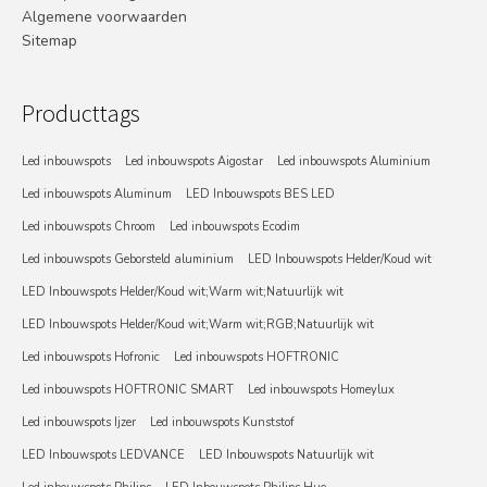
Algemene voorwaarden
Sitemap
Producttags
Led inbouwspots
Led inbouwspots Aigostar
Led inbouwspots Aluminium
Led inbouwspots Aluminum
LED Inbouwspots BES LED
Led inbouwspots Chroom
Led inbouwspots Ecodim
Led inbouwspots Geborsteld aluminium
LED Inbouwspots Helder/Koud wit
LED Inbouwspots Helder/Koud wit;Warm wit;Natuurlijk wit
LED Inbouwspots Helder/Koud wit;Warm wit;RGB;Natuurlijk wit
Led inbouwspots Hofronic
Led inbouwspots HOFTRONIC
Led inbouwspots HOFTRONIC SMART
Led inbouwspots Homeylux
Led inbouwspots Ijzer
Led inbouwspots Kunststof
LED Inbouwspots LEDVANCE
LED Inbouwspots Natuurlijk wit