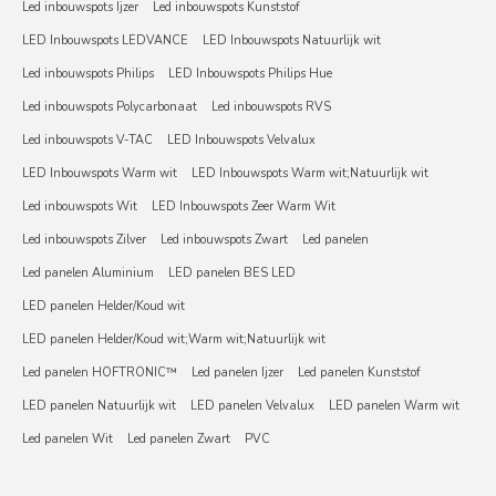
Led inbouwspots Ijzer
Led inbouwspots Kunststof
LED Inbouwspots LEDVANCE
LED Inbouwspots Natuurlijk wit
Led inbouwspots Philips
LED Inbouwspots Philips Hue
Led inbouwspots Polycarbonaat
Led inbouwspots RVS
Led inbouwspots V-TAC
LED Inbouwspots Velvalux
LED Inbouwspots Warm wit
LED Inbouwspots Warm wit;Natuurlijk wit
Led inbouwspots Wit
LED Inbouwspots Zeer Warm Wit
Led inbouwspots Zilver
Led inbouwspots Zwart
Led panelen
Led panelen Aluminium
LED panelen BES LED
LED panelen Helder/Koud wit
LED panelen Helder/Koud wit;Warm wit;Natuurlijk wit
Led panelen HOFTRONIC™
Led panelen Ijzer
Led panelen Kunststof
LED panelen Natuurlijk wit
LED panelen Velvalux
LED panelen Warm wit
Led panelen Wit
Led panelen Zwart
PVC