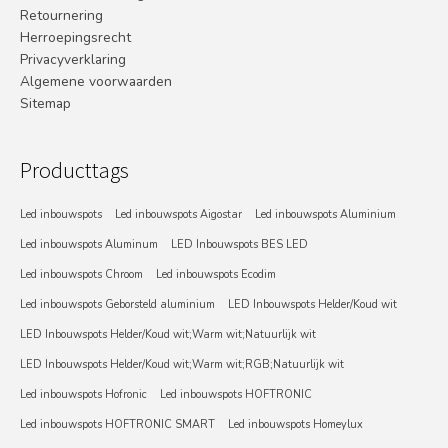
Retournering
Herroepingsrecht
Privacyverklaring
Algemene voorwaarden
Sitemap
Producttags
Led inbouwspots
Led inbouwspots Aigostar
Led inbouwspots Aluminium
Led inbouwspots Aluminum
LED Inbouwspots BES LED
Led inbouwspots Chroom
Led inbouwspots Ecodim
Led inbouwspots Geborsteld aluminium
LED Inbouwspots Helder/Koud wit
LED Inbouwspots Helder/Koud wit;Warm wit;Natuurlijk wit
LED Inbouwspots Helder/Koud wit;Warm wit;RGB;Natuurlijk wit
Led inbouwspots Hofronic
Led inbouwspots HOFTRONIC
Led inbouwspots HOFTRONIC SMART
Led inbouwspots Homeylux