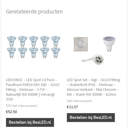
Gerelateerde producten
LEDVANCE – LED Spot 10 Pack –
LED Spot Set – Aigi – GU10 Fitting
Parathom PAR16 940 36D – GU10
– Waterdicht IP65 – Dimbaar –
Fitting – Dimbaar – 3.7W –
Inbouw Vierkant – Mat Chroom –
Natuurlijk Wit 4000K | Vervangt
6W – Warm Wit 3000K – 82mm
35W
Led inbouwspots
5W led inbouwspots
€
11.37
€
52.50
Bestellen bij BesLED.nl
Bestellen bij BesLED.nl