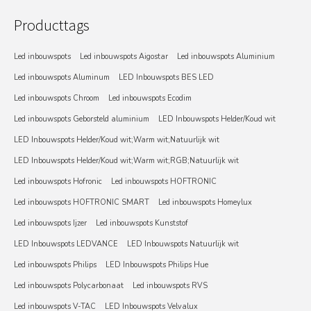
Producttags
Led inbouwspots
Led inbouwspots Aigostar
Led inbouwspots Aluminium
Led inbouwspots Aluminum
LED Inbouwspots BES LED
Led inbouwspots Chroom
Led inbouwspots Ecodim
Led inbouwspots Geborsteld aluminium
LED Inbouwspots Helder/Koud wit
LED Inbouwspots Helder/Koud wit;Warm wit;Natuurlijk wit
LED Inbouwspots Helder/Koud wit;Warm wit;RGB;Natuurlijk wit
Led inbouwspots Hofronic
Led inbouwspots HOFTRONIC
Led inbouwspots HOFTRONIC SMART
Led inbouwspots Homeylux
Led inbouwspots Ijzer
Led inbouwspots Kunststof
LED Inbouwspots LEDVANCE
LED Inbouwspots Natuurlijk wit
Led inbouwspots Philips
LED Inbouwspots Philips Hue
Led inbouwspots Polycarbonaat
Led inbouwspots RVS
Led inbouwspots V-TAC
LED Inbouwspots Velvalux