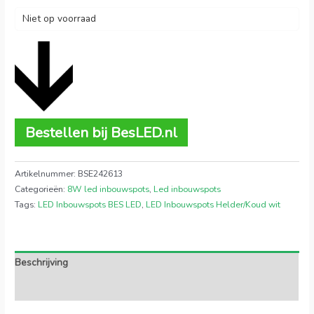
Niet op voorraad
Bestellen bij BesLED.nl
Artikelnummer:
BSE242613
Categorieën:
8W led inbouwspots
,
Led inbouwspots
Tags:
LED Inbouwspots BES LED
,
LED Inbouwspots Helder/Koud wit
Beschrijving
Extra informatie