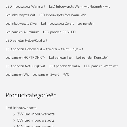
LED Inbouwspots Warm wit
LED Inbouwspots Warm wit;Natuurlijk wit
Led inbouwspots Wit
LED Inbouwspots Zeer Warm Wit
Led inbouwspots Zilver
Led inbouwspots Zwart
Led panelen
Led panelen Aluminium
LED panelen BES LED
LED panelen Helder/Koud wit
LED panelen Helder/Koud wit;Warm wit;Natuurlijk wit
Led panelen HOFTRONIC™
Led panelen Ijzer
Led panelen Kunststof
LED panelen Natuurlijk wit
LED panelen Velvalux
LED panelen Warm wit
Led panelen Wit
Led panelen Zwart
PVC
Productcategorieën
Led inbouwspots
3W led inbouwspots
5W led inbouwspots
8W led inbouwspots