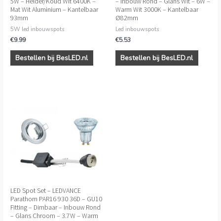
5W – Helder/Koud Wit 6400K –
– Inbouw Rond – Glans Wit – 6W –
Mat Wit Aluminium – Kantelbaar
Warm Wit 3000K – Kantelbaar
93mm
Ø82mm
5W led inbouwspots
Led inbouwspots
€
9.99
€
5.53
Bestellen bij BesLED.nl
Bestellen bij BesLED.nl
LED Spot Set – LEDVANCE
Parathom PAR16 930 36D – GU10
Fitting – Dimbaar – Inbouw Rond
– Glans Chroom – 3.7W – Warm