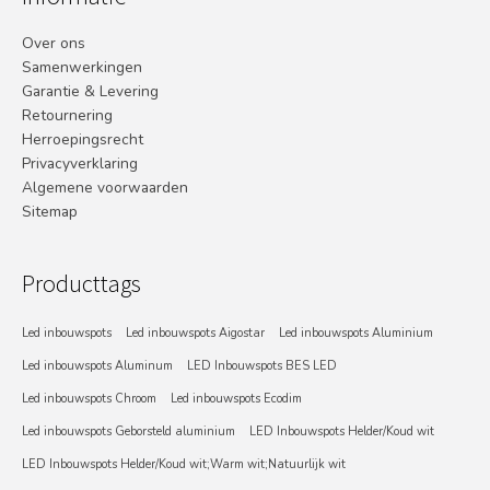
Over ons
Samenwerkingen
Garantie & Levering
Retournering
Herroepingsrecht
Privacyverklaring
Algemene voorwaarden
Sitemap
Producttags
Led inbouwspots
Led inbouwspots Aigostar
Led inbouwspots Aluminium
Led inbouwspots Aluminum
LED Inbouwspots BES LED
Led inbouwspots Chroom
Led inbouwspots Ecodim
Led inbouwspots Geborsteld aluminium
LED Inbouwspots Helder/Koud wit
LED Inbouwspots Helder/Koud wit;Warm wit;Natuurlijk wit