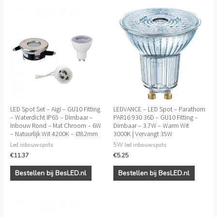
LED Spot Set – Aigi – GU10 Fitting
LEDVANCE – LED Spot – Parathom
– Waterdicht IP65 – Dimbaar –
PAR16 930 36D – GU10 Fitting –
Inbouw Rond – Mat Chroom – 6W
Dimbaar – 3.7W – Warm Wit
– Natuurlijk Wit 4200K – Ø82mm
3000K | Vervangt 35W
Led inbouwspots
5W led inbouwspots
€
11.37
€
5.25
Bestellen bij BesLED.nl
Bestellen bij BesLED.nl