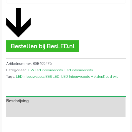
Bestellen bij BesLED.nl
Artikelnummer:
BSE405475
Categorieën:
8W led inbouwspots
,
Led inbouwspots
Tags:
LED Inbouwspots BES LED
,
LED Inbouwspots Helder/Koud wit
Beschrijving
Extra informatie