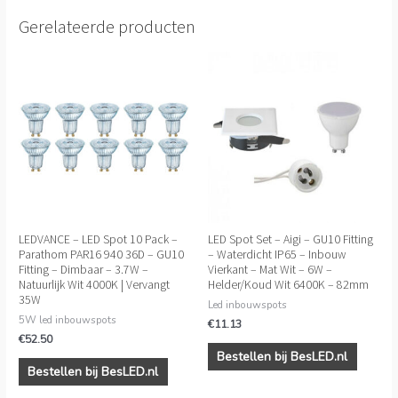
Gerelateerde producten
LEDVANCE – LED Spot 10 Pack –
LED Spot Set – Aigi – GU10 Fitting
Parathom PAR16 940 36D – GU10
– Waterdicht IP65 – Inbouw
Fitting – Dimbaar – 3.7W –
Vierkant – Mat Wit – 6W –
Natuurlijk Wit 4000K | Vervangt
Helder/Koud Wit 6400K – 82mm
35W
Led inbouwspots
5W led inbouwspots
€
11.13
€
52.50
Bestellen bij BesLED.nl
Bestellen bij BesLED.nl