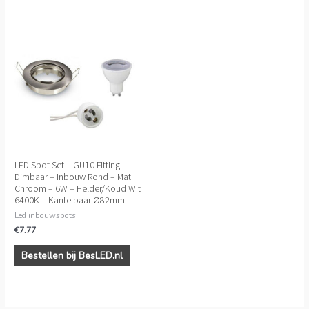
LED Spot Set – GU10 Fitting –
Dimbaar – Inbouw Rond – Mat
Chroom – 6W – Helder/Koud Wit
6400K – Kantelbaar Ø82mm
Led inbouwspots
€
7.77
Bestellen bij BesLED.nl