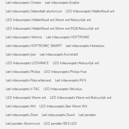
Led inbouwspots Chroom
Led inbouwspots Ecodim
Led inbouwspots Geborsteld aluminium
LED Inbouwspots Helder/Koud wit
LED Inbouwspots Helder/Koud wit;Warm wit;Natuurlijk wit
LED Inbouwspots Helder/Koud wit;Warm wit;RGB;Natuurlijk wit
Led inbouwspots Hofronic
Led inbouwspots HOFTRONIC
Led inbouwspots HOFTRONIC SMART
Led inbouwspots Homeylux
Led inbouwspots Ijzer
Led inbouwspots Kunststof
LED Inbouwspots LEDVANCE
LED Inbouwspots Natuurlijk wit
Led inbouwspots Philips
LED Inbouwspots Philips Hue
Led inbouwspots Polycarbonaat
Led inbouwspots RVS
Led inbouwspots V-TAC
LED Inbouwspots Velvalux
LED Inbouwspots Warm wit
LED Inbouwspots Warm wit;Natuurlijk wit
Led inbouwspots Wit
LED Inbouwspots Zeer Warm Wit
Led inbouwspots Zilver
Led inbouwspots Zwart
Led panelen
Led panelen Aluminium
LED panelen BES LED