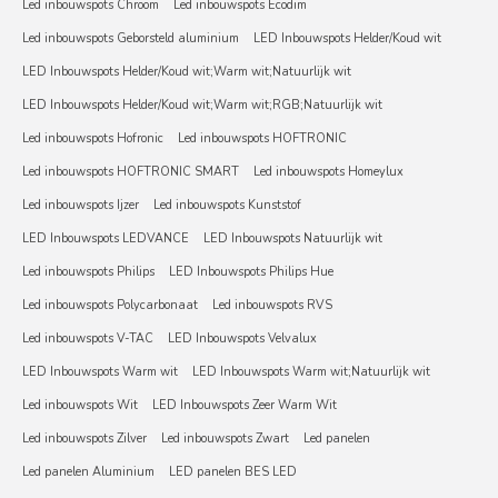
Led inbouwspots Chroom
Led inbouwspots Ecodim
Led inbouwspots Geborsteld aluminium
LED Inbouwspots Helder/Koud wit
LED Inbouwspots Helder/Koud wit;Warm wit;Natuurlijk wit
LED Inbouwspots Helder/Koud wit;Warm wit;RGB;Natuurlijk wit
Led inbouwspots Hofronic
Led inbouwspots HOFTRONIC
Led inbouwspots HOFTRONIC SMART
Led inbouwspots Homeylux
Led inbouwspots Ijzer
Led inbouwspots Kunststof
LED Inbouwspots LEDVANCE
LED Inbouwspots Natuurlijk wit
Led inbouwspots Philips
LED Inbouwspots Philips Hue
Led inbouwspots Polycarbonaat
Led inbouwspots RVS
Led inbouwspots V-TAC
LED Inbouwspots Velvalux
LED Inbouwspots Warm wit
LED Inbouwspots Warm wit;Natuurlijk wit
Led inbouwspots Wit
LED Inbouwspots Zeer Warm Wit
Led inbouwspots Zilver
Led inbouwspots Zwart
Led panelen
Led panelen Aluminium
LED panelen BES LED