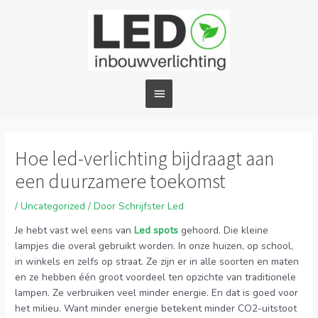
Ga
Hoofdmenu
naar
de
inhoud
Bericht
navigatie
Hoe led-verlichting bijdraagt aan
een duurzamere toekomst
/
Uncategorized
/ Door
Schrijfster Led
Je hebt vast wel eens van
Led spots
gehoord. Die kleine
lampjes die overal gebruikt worden. In onze huizen, op school,
in winkels en zelfs op straat. Ze zijn er in alle soorten en maten
en ze hebben één groot voordeel ten opzichte van traditionele
lampen. Ze verbruiken veel minder energie. En dat is goed voor
het milieu. Want minder energie betekent minder CO2-uitstoot