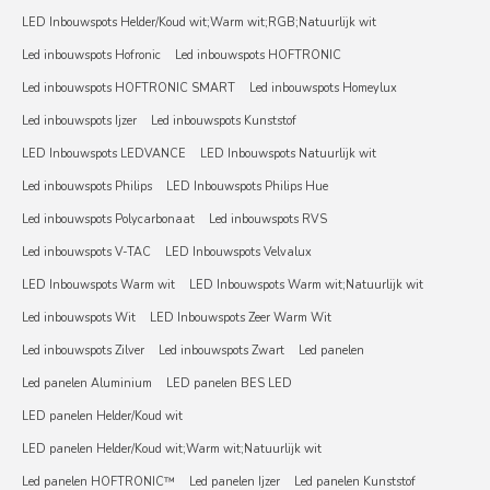
LED Inbouwspots Helder/Koud wit;Warm wit;RGB;Natuurlijk wit
Led inbouwspots Hofronic
Led inbouwspots HOFTRONIC
Led inbouwspots HOFTRONIC SMART
Led inbouwspots Homeylux
Led inbouwspots Ijzer
Led inbouwspots Kunststof
LED Inbouwspots LEDVANCE
LED Inbouwspots Natuurlijk wit
Led inbouwspots Philips
LED Inbouwspots Philips Hue
Led inbouwspots Polycarbonaat
Led inbouwspots RVS
Led inbouwspots V-TAC
LED Inbouwspots Velvalux
LED Inbouwspots Warm wit
LED Inbouwspots Warm wit;Natuurlijk wit
Led inbouwspots Wit
LED Inbouwspots Zeer Warm Wit
Led inbouwspots Zilver
Led inbouwspots Zwart
Led panelen
Led panelen Aluminium
LED panelen BES LED
LED panelen Helder/Koud wit
LED panelen Helder/Koud wit;Warm wit;Natuurlijk wit
Led panelen HOFTRONIC™
Led panelen Ijzer
Led panelen Kunststof