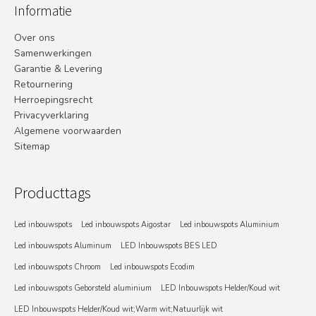
Informatie
Over ons
Samenwerkingen
Garantie & Levering
Retournering
Herroepingsrecht
Privacyverklaring
Algemene voorwaarden
Sitemap
Producttags
Led inbouwspots
Led inbouwspots Aigostar
Led inbouwspots Aluminium
Led inbouwspots Aluminum
LED Inbouwspots BES LED
Led inbouwspots Chroom
Led inbouwspots Ecodim
Led inbouwspots Geborsteld aluminium
LED Inbouwspots Helder/Koud wit
LED Inbouwspots Helder/Koud wit;Warm wit;Natuurlijk wit