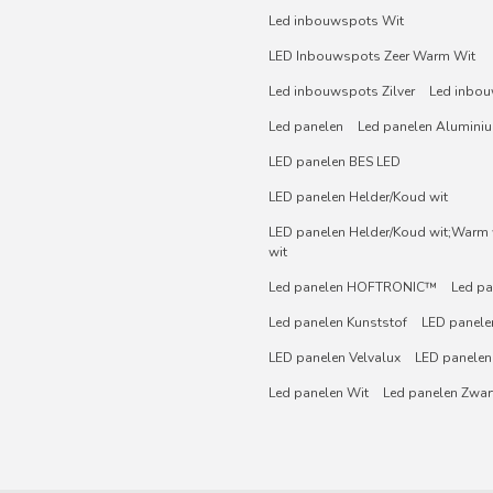
Led inbouwspots Wit
LED Inbouwspots Zeer Warm Wit
Led inbouwspots Zilver
Led inbou
Led panelen
Led panelen Alumini
LED panelen BES LED
LED panelen Helder/Koud wit
LED panelen Helder/Koud wit;Warm w
wit
Led panelen HOFTRONIC™
Led pa
Led panelen Kunststof
LED panelen
LED panelen Velvalux
LED panelen
Led panelen Wit
Led panelen Zwar