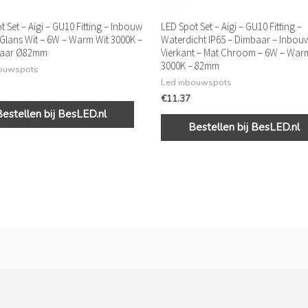
t Set – Aigi – GU10 Fitting – Inbouw
LED Spot Set – Aigi – GU10 Fitting –
Glans Wit – 6W – Warm Wit 3000K –
Waterdicht IP65 – Dimbaar – Inbou
baar Ø82mm
Vierkant – Mat Chroom – 6W – War
3000K – 82mm
bouwspots
Led inbouwspots
€
11.37
Bestellen bij BesLED.nl
Bestellen bij BesLED.nl