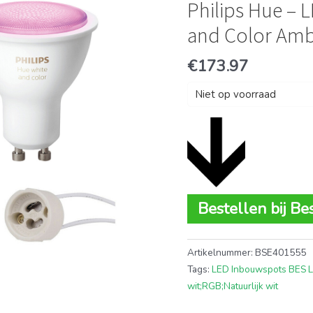
Philips Hue – 
and Color Amb
€
173.97
Niet op voorraad
Bestellen bij Be
Artikelnummer:
BSE401555
Tags:
LED Inbouwspots BES 
wit;RGB;Natuurlijk wit