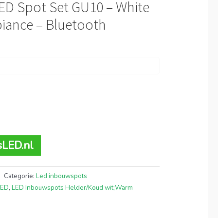
LED Spot Set GU10 – White
iance – Bluetooth
sLED.nl
Categorie:
Led inbouwspots
LED
,
LED Inbouwspots Helder/Koud wit;Warm