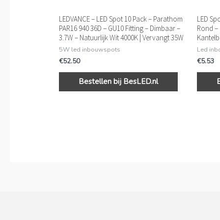
LEDVANCE – LED Spot 10 Pack – Parathom
LED Spo
PAR16 940 36D – GU10 Fitting – Dimbaar –
Rond – 
3.7W – Natuurlijk Wit 4000K | Vervangt 35W
Kantel
5W led inbouwspots
Led in
€
52.50
€
5.53
Bestellen bij BesLED.nl