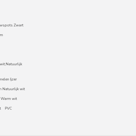
wspots Zwart
um
it;Natuurlijk
nelen Ijzer
 Natuurlijk wit
 Warm wit
t
PVC