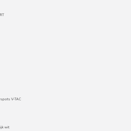
RT
wspots V-TAC
jk wit