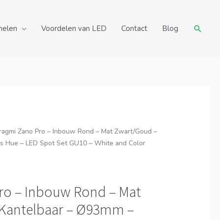
Zoeke
nelen
Voordelen van LED
Contact
Blog
ragmi Zano Pro – Inbouw Rond – Mat Zwart/Goud –
ps Hue – LED Spot Set GU10 – White and Color
ro – Inbouw Rond – Mat
Kantelbaar – Ø93mm –