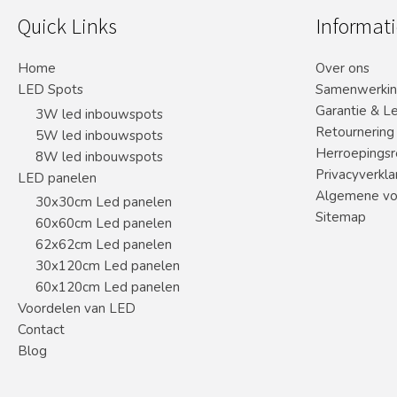
Quick Links
Informati
Home
Over ons
LED Spots
Samenwerki
Garantie & L
3W led inbouwspots
Retournering
5W led inbouwspots
Herroepingsr
8W led inbouwspots
Privacyverkla
LED panelen
Algemene vo
30x30cm Led panelen
Sitemap
60x60cm Led panelen
62x62cm Led panelen
30x120cm Led panelen
60x120cm Led panelen
Voordelen van LED
Contact
Blog