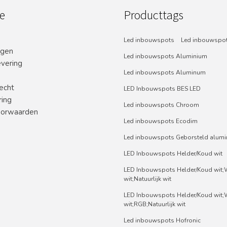
e
Producttags
Led inbouwspots
Led inbouwspot
ngen
Led inbouwspots Aluminium
evering
Led inbouwspots Aluminum
echt
LED Inbouwspots BES LED
ring
Led inbouwspots Chroom
orwaarden
Led inbouwspots Ecodim
Led inbouwspots Geborsteld alum
LED Inbouwspots Helder/Koud wit
LED Inbouwspots Helder/Koud wit
wit;Natuurlijk wit
LED Inbouwspots Helder/Koud wit
wit;RGB;Natuurlijk wit
Led inbouwspots Hofronic