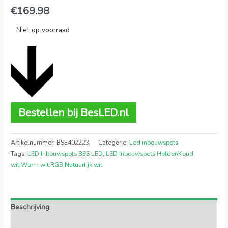
€
169.98
Niet op voorraad
Bestellen bij BesLED.nl
Artikelnummer:
BSE402223
Categorie:
Led inbouwspots
Tags:
LED Inbouwspots BES LED
,
LED Inbouwspots Helder/Koud
wit;Warm wit;RGB;Natuurlijk wit
Beschrijving
Extra informatie