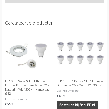
Gerelateerde producten
LED Spot Set – GU10 Fitting –
LED Spot 10 Pack – GU10 Fitting –
Inbouw Rond – Glans Wit – 6W –
Dimbaar – 6W – Warm Wit 3000K
Natuurlijk Wit 4200K – Kantelbaar
Led inbouwspots
Ø82mm
€
49.90
Led inbouwspots
€
5.53
Bestellen bij BesLED.nl