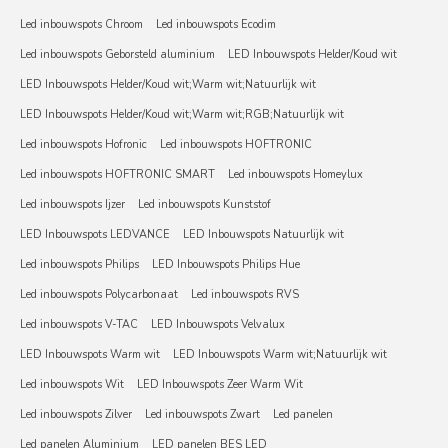
Led inbouwspots Chroom
Led inbouwspots Ecodim
Led inbouwspots Geborsteld aluminium
LED Inbouwspots Helder/Koud wit
LED Inbouwspots Helder/Koud wit;Warm wit;Natuurlijk wit
LED Inbouwspots Helder/Koud wit;Warm wit;RGB;Natuurlijk wit
Led inbouwspots Hofronic
Led inbouwspots HOFTRONIC
Led inbouwspots HOFTRONIC SMART
Led inbouwspots Homeylux
Led inbouwspots Ijzer
Led inbouwspots Kunststof
LED Inbouwspots LEDVANCE
LED Inbouwspots Natuurlijk wit
Led inbouwspots Philips
LED Inbouwspots Philips Hue
Led inbouwspots Polycarbonaat
Led inbouwspots RVS
Led inbouwspots V-TAC
LED Inbouwspots Velvalux
LED Inbouwspots Warm wit
LED Inbouwspots Warm wit;Natuurlijk wit
Led inbouwspots Wit
LED Inbouwspots Zeer Warm Wit
Led inbouwspots Zilver
Led inbouwspots Zwart
Led panelen
Led panelen Aluminium
LED panelen BES LED