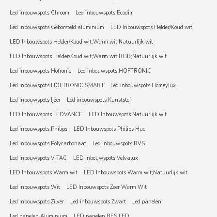
Led inbouwspots Chroom
Led inbouwspots Ecodim
Led inbouwspots Geborsteld aluminium
LED Inbouwspots Helder/Koud wit
LED Inbouwspots Helder/Koud wit;Warm wit;Natuurlijk wit
LED Inbouwspots Helder/Koud wit;Warm wit;RGB;Natuurlijk wit
Led inbouwspots Hofronic
Led inbouwspots HOFTRONIC
Led inbouwspots HOFTRONIC SMART
Led inbouwspots Homeylux
Led inbouwspots Ijzer
Led inbouwspots Kunststof
LED Inbouwspots LEDVANCE
LED Inbouwspots Natuurlijk wit
Led inbouwspots Philips
LED Inbouwspots Philips Hue
Led inbouwspots Polycarbonaat
Led inbouwspots RVS
Led inbouwspots V-TAC
LED Inbouwspots Velvalux
LED Inbouwspots Warm wit
LED Inbouwspots Warm wit;Natuurlijk wit
Led inbouwspots Wit
LED Inbouwspots Zeer Warm Wit
Led inbouwspots Zilver
Led inbouwspots Zwart
Led panelen
Led panelen Aluminium
LED panelen BES LED