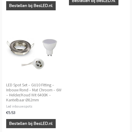
Bestellen bij BesLED.nl
Bestellen bij BesLED.nl
LED Spot Set – GU10 Fitting –
Inbouw Rond – Mat Chroom – 6W
– Helder/Koud Wit 6400K –
Kantelbaar Ø82mm
Led inbouwspots
€
5.53
Bestellen bij BesLED.nl