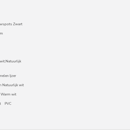
wspots Zwart
um
it;Natuurlijk
nelen Ijzer
 Natuurlijk wit
 Warm wit
t
PVC