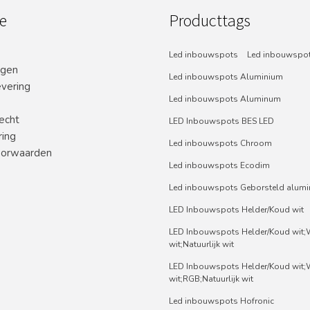
e
Producttags
Led inbouwspots
Led inbouwspot
ngen
Led inbouwspots Aluminium
evering
Led inbouwspots Aluminum
echt
LED Inbouwspots BES LED
ring
Led inbouwspots Chroom
orwaarden
Led inbouwspots Ecodim
Led inbouwspots Geborsteld alum
LED Inbouwspots Helder/Koud wit
LED Inbouwspots Helder/Koud wit
wit;Natuurlijk wit
LED Inbouwspots Helder/Koud wit
wit;RGB;Natuurlijk wit
Led inbouwspots Hofronic