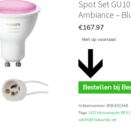
Spot Set GU10
Ambiance – Bl
€
167.97
Niet op voorraad
Bestellen bij Be
Artikelnummer:
BSE401548
Tags:
LED Inbouwspots BES 
wit;RGB;Natuurlijk wit