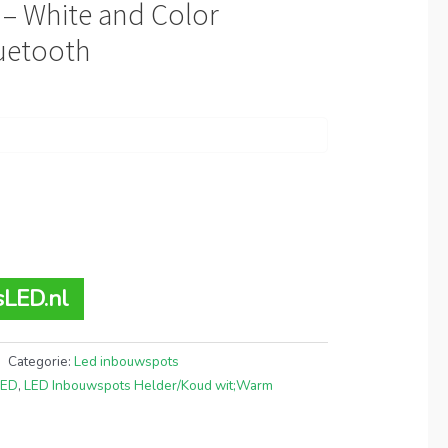
 – White and Color
uetooth
sLED.nl
Categorie:
Led inbouwspots
LED
,
LED Inbouwspots Helder/Koud wit;Warm