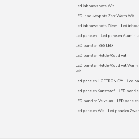
Led inbouwspots Wit
LED Inbouwspots Zeer Warm Wit
Led inbouwspots Zilver
Led inbou
Led panelen
Led panelen Alumini
LED panelen BES LED
LED panelen Helder/Koud wit
LED panelen Helder/Koud wit;Warm w
wit
Led panelen HOFTRONIC™
Led pa
Led panelen Kunststof
LED panelen
LED panelen Velvalux
LED panelen
Led panelen Wit
Led panelen Zwar