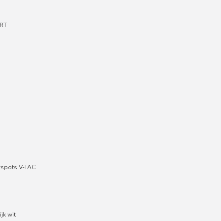
RT
wspots V-TAC
jk wit