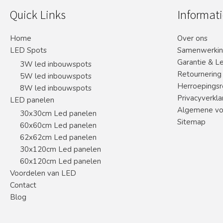
Quick Links
Informati
Home
Over ons
LED Spots
Samenwerki
Garantie & L
3W led inbouwspots
Retournering
5W led inbouwspots
Herroepingsr
8W led inbouwspots
Privacyverkla
LED panelen
Algemene vo
30x30cm Led panelen
Sitemap
60x60cm Led panelen
62x62cm Led panelen
30x120cm Led panelen
60x120cm Led panelen
Voordelen van LED
Contact
Blog