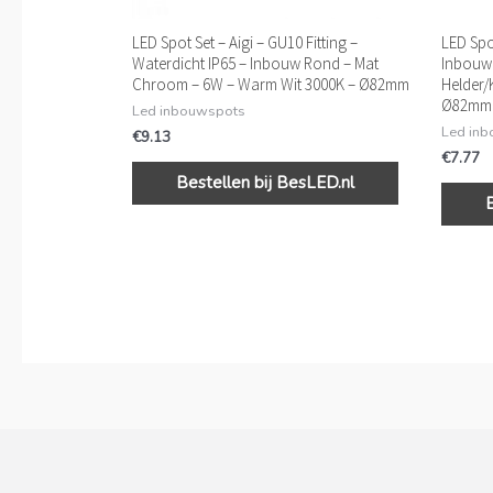
LED Spot Set – Aigi – GU10 Fitting –
LED Spo
Waterdicht IP65 – Inbouw Rond – Mat
Inbouw
Chroom – 6W – Warm Wit 3000K – Ø82mm
Helder/
Ø82mm
Led inbouwspots
Led in
€
9.13
€
7.77
Bestellen bij BesLED.nl