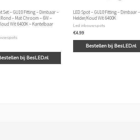
t Set – GU10 Fitting – Dimbaar –
LED Spot – GU10 Fitting – Dimbaar 
 Rond – Mat Chroom – 6W –
Helder/Koud Wit 6400K
Koud Wit 6400K – Kantelbaar
Led inbouwspots
€
4.99
bouwspots
Bestellen bij BesLED.nl
Bestellen bij BesLED.nl