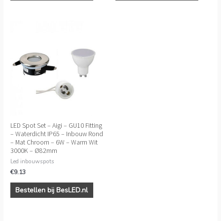
LED Spot Set – Aigi – GU10 Fitting
– Waterdicht IP65 – Inbouw Rond
– Mat Chroom – 6W – Warm Wit
3000K – Ø82mm
Led inbouwspots
€
9.13
Bestellen bij BesLED.nl