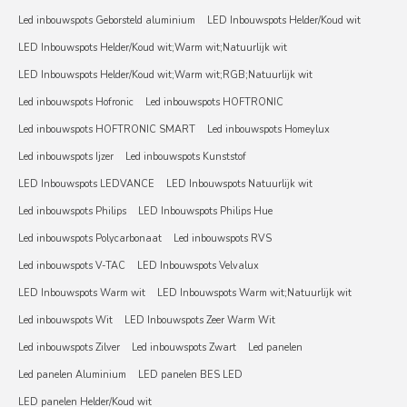
Led inbouwspots Geborsteld aluminium
LED Inbouwspots Helder/Koud wit
LED Inbouwspots Helder/Koud wit;Warm wit;Natuurlijk wit
LED Inbouwspots Helder/Koud wit;Warm wit;RGB;Natuurlijk wit
Led inbouwspots Hofronic
Led inbouwspots HOFTRONIC
Led inbouwspots HOFTRONIC SMART
Led inbouwspots Homeylux
Led inbouwspots Ijzer
Led inbouwspots Kunststof
LED Inbouwspots LEDVANCE
LED Inbouwspots Natuurlijk wit
Led inbouwspots Philips
LED Inbouwspots Philips Hue
Led inbouwspots Polycarbonaat
Led inbouwspots RVS
Led inbouwspots V-TAC
LED Inbouwspots Velvalux
LED Inbouwspots Warm wit
LED Inbouwspots Warm wit;Natuurlijk wit
Led inbouwspots Wit
LED Inbouwspots Zeer Warm Wit
Led inbouwspots Zilver
Led inbouwspots Zwart
Led panelen
Led panelen Aluminium
LED panelen BES LED
LED panelen Helder/Koud wit