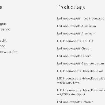
e
Producttags
Led inbouwspots
Led inbouwspot
ngen
Led inbouwspots Aluminium
evering
Led inbouwspots Aluminum
echt
LED Inbouwspots BES LED
ring
Led inbouwspots Chroom
orwaarden
Led inbouwspots Ecodim
Led inbouwspots Geborsteld alum
LED Inbouwspots Helder/Koud wit
LED Inbouwspots Helder/Koud wit
wit;Natuurlijk wit
LED Inbouwspots Helder/Koud wit
wit;RGB;Natuurlijk wit
Led inbouwspots Hofronic