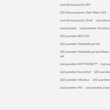
Led inbouwspots Wit
LED Inbouwspots Zeer Warm Wit
Led inbouwspots Zilver
Led inbou
Led panelen
Led panelen Alumini
LED panelen BES LED
LED panelen Helder/Koud wit
LED panelen Helder/Koud wit;Warm w
wit
Led panelen HOFTRONIC™
Led pa
Led panelen Kunststof
LED panelen
LED panelen Velvalux
LED panelen
Led panelen Wit
Led panelen Zwar