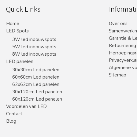
Quick Links
Informati
Home
Over ons
LED Spots
Samenwerki
Garantie & L
3W led inbouwspots
Retournering
5W led inbouwspots
Herroepingsr
8W led inbouwspots
Privacyverkla
LED panelen
Algemene vo
30x30cm Led panelen
Sitemap
60x60cm Led panelen
62x62cm Led panelen
30x120cm Led panelen
60x120cm Led panelen
Voordelen van LED
Contact
Blog