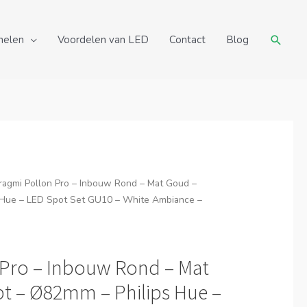
Zoeke
nelen
Voordelen van LED
Contact
Blog
ragmi Pollon Pro – Inbouw Rond – Mat Goud –
 Hue – LED Spot Set GU10 – White Ambiance –
 Pro – Inbouw Rond – Mat
pt – Ø82mm – Philips Hue –