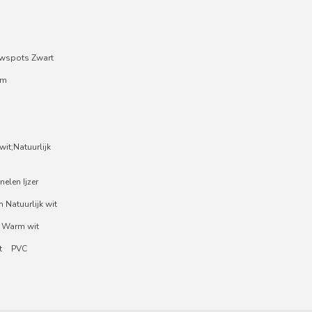
wspots Zwart
um
it;Natuurlijk
nelen Ijzer
 Natuurlijk wit
 Warm wit
t
PVC