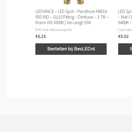
LEDVANCE – LED Spot – Parathom PAR16
LED Spo
930 36D – GU10 Fitting – Dimbaar – 3.7W –
– Mat C
Warm Wit 3000K | Vervangt 35W
6400K 
5W led inbouwspots
Led in
€
5.25
€
5.53
Bestellen bij BesLED.nl