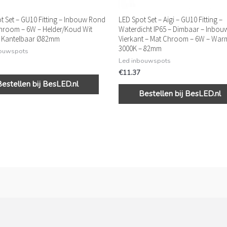
t Set – GU10 Fitting – Inbouw Rond
LED Spot Set – Aigi – GU10 Fitting –
hroom – 6W – Helder/Koud Wit
Waterdicht IP65 – Dimbaar – Inbou
– Kantelbaar Ø82mm
Vierkant – Mat Chroom – 6W – War
3000K – 82mm
bouwspots
Led inbouwspots
€
11.37
Bestellen bij BesLED.nl
Bestellen bij BesLED.nl