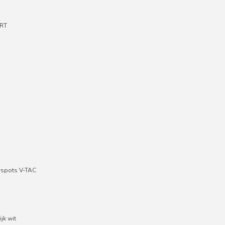
RT
wspots V-TAC
jk wit