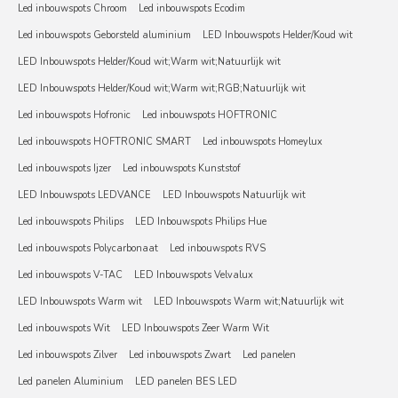
Led inbouwspots Chroom
Led inbouwspots Ecodim
Led inbouwspots Geborsteld aluminium
LED Inbouwspots Helder/Koud wit
LED Inbouwspots Helder/Koud wit;Warm wit;Natuurlijk wit
LED Inbouwspots Helder/Koud wit;Warm wit;RGB;Natuurlijk wit
Led inbouwspots Hofronic
Led inbouwspots HOFTRONIC
Led inbouwspots HOFTRONIC SMART
Led inbouwspots Homeylux
Led inbouwspots Ijzer
Led inbouwspots Kunststof
LED Inbouwspots LEDVANCE
LED Inbouwspots Natuurlijk wit
Led inbouwspots Philips
LED Inbouwspots Philips Hue
Led inbouwspots Polycarbonaat
Led inbouwspots RVS
Led inbouwspots V-TAC
LED Inbouwspots Velvalux
LED Inbouwspots Warm wit
LED Inbouwspots Warm wit;Natuurlijk wit
Led inbouwspots Wit
LED Inbouwspots Zeer Warm Wit
Led inbouwspots Zilver
Led inbouwspots Zwart
Led panelen
Led panelen Aluminium
LED panelen BES LED