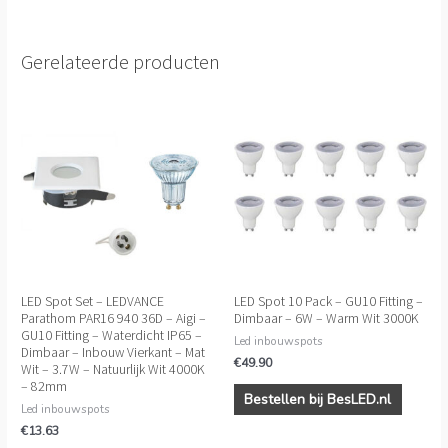
Gerelateerde producten
LED Spot Set – LEDVANCE
LED Spot 10 Pack – GU10 Fitting –
Parathom PAR16 940 36D – Aigi –
Dimbaar – 6W – Warm Wit 3000K
GU10 Fitting – Waterdicht IP65 –
Led inbouwspots
Dimbaar – Inbouw Vierkant – Mat
€
49.90
Wit – 3.7W – Natuurlijk Wit 4000K
– 82mm
Bestellen bij BesLED.nl
Led inbouwspots
€
13.63