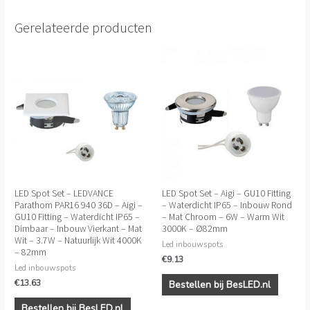
Gerelateerde producten
LED Spot Set – LEDVANCE
LED Spot Set – Aigi – GU10 Fitting
Parathom PAR16 940 36D – Aigi –
– Waterdicht IP65 – Inbouw Rond
GU10 Fitting – Waterdicht IP65 –
– Mat Chroom – 6W – Warm Wit
Dimbaar – Inbouw Vierkant – Mat
3000K – Ø82mm
Wit – 3.7W – Natuurlijk Wit 4000K
Led inbouwspots
– 82mm
€
9.13
Led inbouwspots
€
13.63
Bestellen bij BesLED.nl
Bestellen bij BesLED.nl