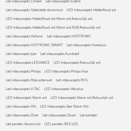
Led inbouwspots Chroom
Led inbouwspots Ecodim
Led inbouwspots Geborsteld aluminium
LED Inbouwspots Helder/Koud wit
LED Inbouwspots Helder/Koud wit;Warm wit;Natuurlijk wit
LED Inbouwspots Helder/Koud wit;Warm wit;RGB;Natuurlijk wit
Led inbouwspots Hofronic
Led inbouwspots HOFTRONIC
Led inbouwspots HOFTRONIC SMART
Led inbouwspots Homeylux
Led inbouwspots Ijzer
Led inbouwspots Kunststof
LED Inbouwspots LEDVANCE
LED Inbouwspots Natuurlijk wit
Led inbouwspots Philips
LED Inbouwspots Philips Hue
Led inbouwspots Polycarbonaat
Led inbouwspots RVS
Led inbouwspots V-TAC
LED Inbouwspots Velvalux
LED Inbouwspots Warm wit
LED Inbouwspots Warm wit;Natuurlijk wit
Led inbouwspots Wit
LED Inbouwspots Zeer Warm Wit
Led inbouwspots Zilver
Led inbouwspots Zwart
Led panelen
Led panelen Aluminium
LED panelen BES LED