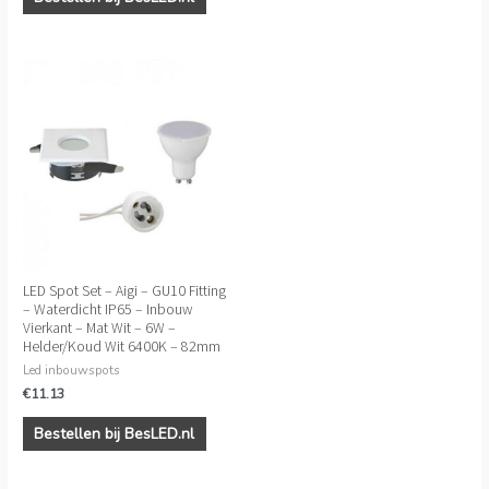
LED Spot Set – Aigi – GU10 Fitting
– Waterdicht IP65 – Inbouw
Vierkant – Mat Wit – 6W –
Helder/Koud Wit 6400K – 82mm
Led inbouwspots
€
11.13
Bestellen bij BesLED.nl