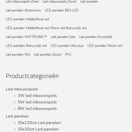
Led inbouwspots Zilver
Led inbouwspots Zwart
Led panelen
Led panelen Aluminium
LED panelen BES LED
LED panelen Helder/Koud wit
LED panelen Helder/Koud wit;Warm wit;Natuurlijk wit
Led panelen HOFTRONIC™
Led panelen Ijzer
Led panelen Kunststof
LED panelen Natuurlijk wit
LED panelen Velvalux
LED panelen Warm wit
Led panelen Wit
Led panelen Zwart
PVC
Productcategorieën
Led inbouwspots
3W led inbouwspots
5W led inbouwspots
8W led inbouwspots
Led panelen
30x120cm Led panelen
30x30cm Led panelen