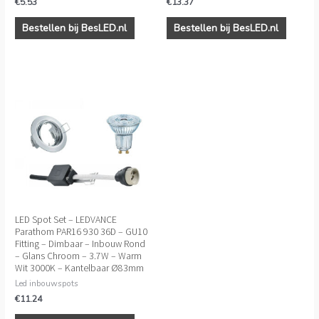
€
5.53
€
13.37
Bestellen bij BesLED.nl
Bestellen bij BesLED.nl
LED Spot Set – LEDVANCE
Parathom PAR16 930 36D – GU10
Fitting – Dimbaar – Inbouw Rond
– Glans Chroom – 3.7W – Warm
Wit 3000K – Kantelbaar Ø83mm
Led inbouwspots
€
11.24