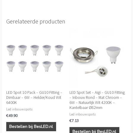
Gerelateerde producten
LED Spot 10 Pack – GU10 Fitting –
LED Spot Set – Aigi – GU10 Fitting
Dimbaar – 6W – Helder/Koud Wit
– Inbouw Rond – Mat Chroom –
6400K
6W – Natuurlijk Wit 4200K –
Kantelbaar Ø82mm
Led inbouwspots
Led inbouwspots
€
49.90
€
7.13
Bestellen bij BesLED.nl
Bestellen bij BesLED.nl