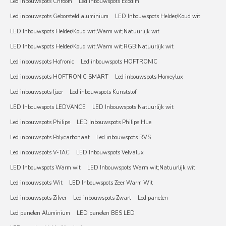
Led inbouwspots Chroom
Led inbouwspots Ecodim
Led inbouwspots Geborsteld aluminium
LED Inbouwspots Helder/Koud wit
LED Inbouwspots Helder/Koud wit;Warm wit;Natuurlijk wit
LED Inbouwspots Helder/Koud wit;Warm wit;RGB;Natuurlijk wit
Led inbouwspots Hofronic
Led inbouwspots HOFTRONIC
Led inbouwspots HOFTRONIC SMART
Led inbouwspots Homeylux
Led inbouwspots Ijzer
Led inbouwspots Kunststof
LED Inbouwspots LEDVANCE
LED Inbouwspots Natuurlijk wit
Led inbouwspots Philips
LED Inbouwspots Philips Hue
Led inbouwspots Polycarbonaat
Led inbouwspots RVS
Led inbouwspots V-TAC
LED Inbouwspots Velvalux
LED Inbouwspots Warm wit
LED Inbouwspots Warm wit;Natuurlijk wit
Led inbouwspots Wit
LED Inbouwspots Zeer Warm Wit
Led inbouwspots Zilver
Led inbouwspots Zwart
Led panelen
Led panelen Aluminium
LED panelen BES LED