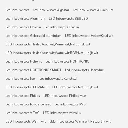
Led inbouwspots
Led inbouwspots Aigostar
Led inbouwspots Aluminium
Led inbouwspots Aluminum
LED Inbouwspots BES LED
Led inbouwspots Chroom
Led inbouwspots Ecodim
Led inbouwspots Geborsteld aluminium
LED Inbouwspots Helder/Koud wit
LED Inbouwspots Helder/Koud wit;Warm wit;Natuurlijk wit
LED Inbouwspots Helder/Koud wit;Warm wit;RGB;Natuurlijk wit
Led inbouwspots Hofronic
Led inbouwspots HOFTRONIC
Led inbouwspots HOFTRONIC SMART
Led inbouwspots Homeylux
Led inbouwspots Ijzer
Led inbouwspots Kunststof
LED Inbouwspots LEDVANCE
LED Inbouwspots Natuurlijk wit
Led inbouwspots Philips
LED Inbouwspots Philips Hue
Led inbouwspots Polycarbonaat
Led inbouwspots RVS
Led inbouwspots V-TAC
LED Inbouwspots Velvalux
LED Inbouwspots Warm wit
LED Inbouwspots Warm wit;Natuurlijk wit