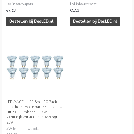
Led inbouwspots
Led inbouwspots
€
7.13
€
5.53
Bestellen bij BesLED.nl
Bestellen bij BesLED.nl
LEDVANCE – LED Spot 10 Pack –
Parathom PAR16 940 36D – GU10
Fitting – Dimbaar – 3.7W –
Natuurlijk Wit 4000K | Vervangt
35W
5W led inbouwspots