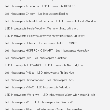
Led inbouwspots Aluminum
LED Inbouwspots BES LED
Led inbouwspots Chroom
Led inbouwspots Ecodim
Led inbouwspots Geborsteld aluminium
LED Inbouwspots Helder/Koud wit
LED Inbouwspots Helder/Koud wit;Warm wit;Natuurlijk wit
LED Inbouwspots Helder/Koud wit;Warm wit;RGB;Natuurlijk wit
Led inbouwspots Hofronic
Led inbouwspots HOFTRONIC
Led inbouwspots HOFTRONIC SMART
Led inbouwspots Homeylux
Led inbouwspots Ijzer
Led inbouwspots Kunststof
LED Inbouwspots LEDVANCE
LED Inbouwspots Natuurlijk wit
Led inbouwspots Philips
LED Inbouwspots Philips Hue
Led inbouwspots Polycarbonaat
Led inbouwspots RVS
Led inbouwspots V-TAC
LED Inbouwspots Velvalux
LED Inbouwspots Warm wit
LED Inbouwspots Warm wit;Natuurlijk wit
Led inbouwspots Wit
LED Inbouwspots Zeer Warm Wit
Led inbouwspots Zilver
Led inbouwspots Zwart
Led panelen