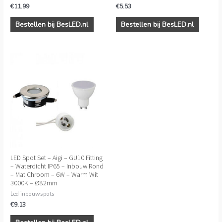
€
11.99
€
5.53
Bestellen bij BesLED.nl
Bestellen bij BesLED.nl
LED Spot Set – Aigi – GU10 Fitting
– Waterdicht IP65 – Inbouw Rond
– Mat Chroom – 6W – Warm Wit
3000K – Ø82mm
Led inbouwspots
€
9.13