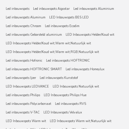
Led inbouwspots
Led inbouwspots Aigostar
Led inbouwspots Aluminium
Led inbouwspots Aluminum
LED Inbouwspots BES LED
Led inbouwspots Chroom
Led inbouwspots Ecodim
Led inbouwspots Geborsteld aluminium
LED Inbouwspots Helder/Koud wit
LED Inbouwspots Helder/Koud wit;Warm wit;Natuurlijk wit
LED Inbouwspots Helder/Koud wit;Warm wit;RGB;Natuurlijk wit
Led inbouwspots Hofronic
Led inbouwspots HOFTRONIC
Led inbouwspots HOFTRONIC SMART
Led inbouwspots Homeylux
Led inbouwspots Ijzer
Led inbouwspots Kunststof
LED Inbouwspots LEDVANCE
LED Inbouwspots Natuurlijk wit
Led inbouwspots Philips
LED Inbouwspots Philips Hue
Led inbouwspots Polycarbonaat
Led inbouwspots RVS
Led inbouwspots V-TAC
LED Inbouwspots Velvalux
LED Inbouwspots Warm wit
LED Inbouwspots Warm wit;Natuurlijk wit