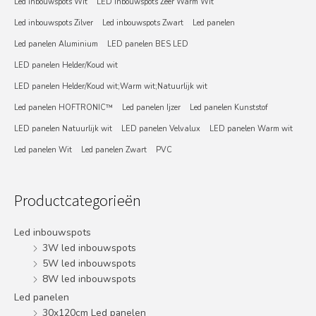
Led inbouwspots Wit
LED Inbouwspots Zeer Warm Wit
Led inbouwspots Zilver
Led inbouwspots Zwart
Led panelen
Led panelen Aluminium
LED panelen BES LED
LED panelen Helder/Koud wit
LED panelen Helder/Koud wit;Warm wit;Natuurlijk wit
Led panelen HOFTRONIC™
Led panelen Ijzer
Led panelen Kunststof
LED panelen Natuurlijk wit
LED panelen Velvalux
LED panelen Warm wit
Led panelen Wit
Led panelen Zwart
PVC
Productcategorieën
Led inbouwspots
3W led inbouwspots
5W led inbouwspots
8W led inbouwspots
Led panelen
30x120cm Led panelen