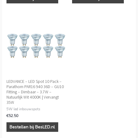
LEDVANCE – LED Spot 10 Pack –
Parathom PAR16 940 36D – GU10
Fitting – Dimbaar – 3.7W –
Natuurlijk Wit 4000K | Vervangt
35W
5W led inbouwspots
€
52.50
Bestellen bij BesLED.nl