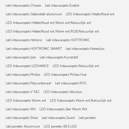
Led inbouwspots Chroom
Led inbouwspots Ecodim
Led inbouwspots Geborsteld aluminium
LED Inbouwspots Helder/Koud wit
LED Inbouwspots Helder/Koud wit;Warm wit;Natuurlijk wit
LED Inbouwspots Helder/Koud wit;Warm wit;RGB;Natuurlijk wit
Led inbouwspots Hofronic
Led inbouwspots HOFTRONIC
Led inbouwspots HOFTRONIC SMART
Led inbouwspots Homeylux
Led inbouwspots Ijzer
Led inbouwspots Kunststof
LED Inbouwspots LEDVANCE
LED Inbouwspots Natuurlijk wit
Led inbouwspots Philips
LED Inbouwspots Philips Hue
Led inbouwspots Polycarbonaat
Led inbouwspots RVS
Led inbouwspots V-TAC
LED Inbouwspots Velvalux
LED Inbouwspots Warm wit
LED Inbouwspots Warm wit;Natuurlijk wit
Led inbouwspots Wit
LED Inbouwspots Zeer Warm Wit
Led inbouwspots Zilver
Led inbouwspots Zwart
Led panelen
Led panelen Aluminium
LED panelen BES LED