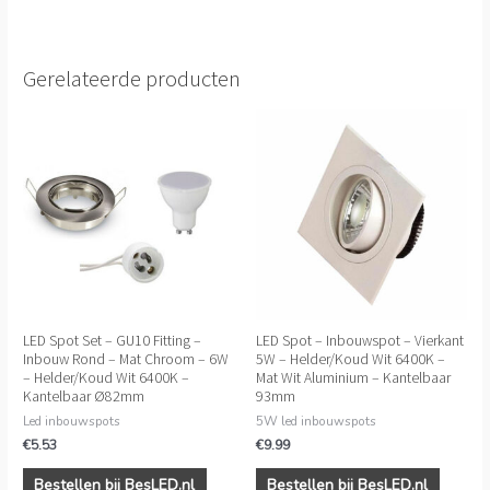
Gerelateerde producten
LED Spot Set – GU10 Fitting –
LED Spot – Inbouwspot – Vierkant
Inbouw Rond – Mat Chroom – 6W
5W – Helder/Koud Wit 6400K –
– Helder/Koud Wit 6400K –
Mat Wit Aluminium – Kantelbaar
Kantelbaar Ø82mm
93mm
Led inbouwspots
5W led inbouwspots
€
5.53
€
9.99
Bestellen bij BesLED.nl
Bestellen bij BesLED.nl