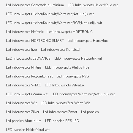
Led inbouwspots Geborsteld aluminium
LED Inbouwspots Helder/Koud wit
LED Inbouwspots Helder/Koud wit;Warm wit;Natuurlijk wit
LED Inbouwspots Helder/Koud wit;Warm wit;RGB;Natuurlijk wit
Led inbouwspots Hofronic
Led inbouwspots HOFTRONIC
Led inbouwspots HOFTRONIC SMART
Led inbouwspots Homeylux
Led inbouwspots Ijzer
Led inbouwspots Kunststof
LED Inbouwspots LEDVANCE
LED Inbouwspots Natuurlijk wit
Led inbouwspots Philips
LED Inbouwspots Philips Hue
Led inbouwspots Polycarbonaat
Led inbouwspots RVS
Led inbouwspots V-TAC
LED Inbouwspots Velvalux
LED Inbouwspots Warm wit
LED Inbouwspots Warm wit;Natuurlijk wit
Led inbouwspots Wit
LED Inbouwspots Zeer Warm Wit
Led inbouwspots Zilver
Led inbouwspots Zwart
Led panelen
Led panelen Aluminium
LED panelen BES LED
LED panelen Helder/Koud wit