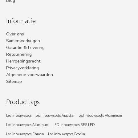
Blog
Informatie
Over ons
Samenwerkingen
Garantie & Levering
Retournering
Herroepingsrecht
Privacyverklaring
Algemene voorwaarden
Sitemap
Producttags
Led inbouwspots
Led inbouwspots Aigostar
Led inbouwspots Aluminium
Led inbouwspots Aluminum
LED Inbouwspots BES LED
Led inbouwspots Chroom
Led inbouwspots Ecodim