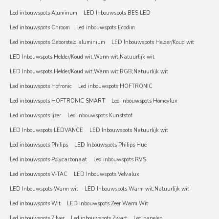
Led inbouwspots Aluminum
LED Inbouwspots BES LED
Led inbouwspots Chroom
Led inbouwspots Ecodim
Led inbouwspots Geborsteld aluminium
LED Inbouwspots Helder/Koud wit
LED Inbouwspots Helder/Koud wit;Warm wit;Natuurlijk wit
LED Inbouwspots Helder/Koud wit;Warm wit;RGB;Natuurlijk wit
Led inbouwspots Hofronic
Led inbouwspots HOFTRONIC
Led inbouwspots HOFTRONIC SMART
Led inbouwspots Homeylux
Led inbouwspots Ijzer
Led inbouwspots Kunststof
LED Inbouwspots LEDVANCE
LED Inbouwspots Natuurlijk wit
Led inbouwspots Philips
LED Inbouwspots Philips Hue
Led inbouwspots Polycarbonaat
Led inbouwspots RVS
Led inbouwspots V-TAC
LED Inbouwspots Velvalux
LED Inbouwspots Warm wit
LED Inbouwspots Warm wit;Natuurlijk wit
Led inbouwspots Wit
LED Inbouwspots Zeer Warm Wit
Led inbouwspots Zilver
Led inbouwspots Zwart
Led panelen