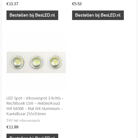
€
13.37
€
5.53
Bestellen bij BesLED.nl
Bestellen bij BesLED.nl
LED Spot – Inbouwspot 3-lichts –
Rechthoek 15W – Helder/Koud
Wit 6400K – Mat Wit Aluminium –
Kantelbaar 255x93mm
5W led inbouwspots
€
11.99