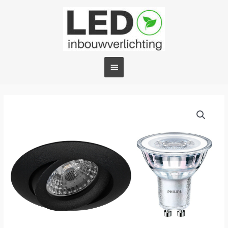
Ga
Hoofdmenu
naar
de
inhoud