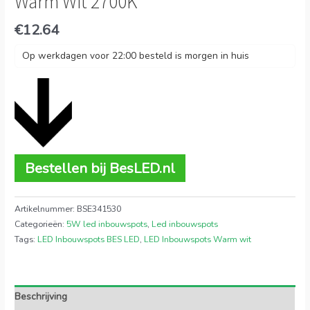
Warm Wit 2700K
€
12.64
Op werkdagen voor 22:00 besteld is morgen in huis
Bestellen bij BesLED.nl
Artikelnummer:
BSE341530
Categorieën:
5W led inbouwspots
,
Led inbouwspots
Tags:
LED Inbouwspots BES LED
,
LED Inbouwspots Warm wit
Beschrijving