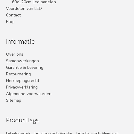
60x120cm Led panelen
Voordelen van LED
Contact
Blog
Informatie
Over ons
Samenwerkingen
Garantie & Levering
Retournering
Herroepingsrecht
Privacyverklaring
Algemene voorwaarden
Sitemap
Producttags
Led inbouwspots
Led inbouwspots Aigostar
Led inbouwspots Aluminium