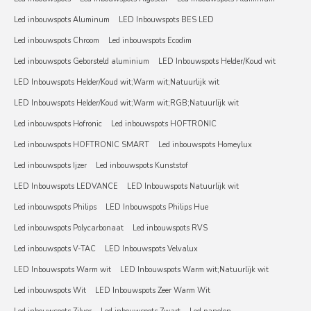
Led inbouwspots Aluminum
LED Inbouwspots BES LED
Led inbouwspots Chroom
Led inbouwspots Ecodim
Led inbouwspots Geborsteld aluminium
LED Inbouwspots Helder/Koud wit
LED Inbouwspots Helder/Koud wit;Warm wit;Natuurlijk wit
LED Inbouwspots Helder/Koud wit;Warm wit;RGB;Natuurlijk wit
Led inbouwspots Hofronic
Led inbouwspots HOFTRONIC
Led inbouwspots HOFTRONIC SMART
Led inbouwspots Homeylux
Led inbouwspots Ijzer
Led inbouwspots Kunststof
LED Inbouwspots LEDVANCE
LED Inbouwspots Natuurlijk wit
Led inbouwspots Philips
LED Inbouwspots Philips Hue
Led inbouwspots Polycarbonaat
Led inbouwspots RVS
Led inbouwspots V-TAC
LED Inbouwspots Velvalux
LED Inbouwspots Warm wit
LED Inbouwspots Warm wit;Natuurlijk wit
Led inbouwspots Wit
LED Inbouwspots Zeer Warm Wit