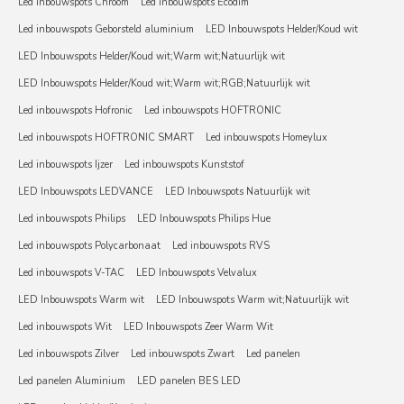
Led inbouwspots Chroom
Led inbouwspots Ecodim
Led inbouwspots Geborsteld aluminium
LED Inbouwspots Helder/Koud wit
LED Inbouwspots Helder/Koud wit;Warm wit;Natuurlijk wit
LED Inbouwspots Helder/Koud wit;Warm wit;RGB;Natuurlijk wit
Led inbouwspots Hofronic
Led inbouwspots HOFTRONIC
Led inbouwspots HOFTRONIC SMART
Led inbouwspots Homeylux
Led inbouwspots Ijzer
Led inbouwspots Kunststof
LED Inbouwspots LEDVANCE
LED Inbouwspots Natuurlijk wit
Led inbouwspots Philips
LED Inbouwspots Philips Hue
Led inbouwspots Polycarbonaat
Led inbouwspots RVS
Led inbouwspots V-TAC
LED Inbouwspots Velvalux
LED Inbouwspots Warm wit
LED Inbouwspots Warm wit;Natuurlijk wit
Led inbouwspots Wit
LED Inbouwspots Zeer Warm Wit
Led inbouwspots Zilver
Led inbouwspots Zwart
Led panelen
Led panelen Aluminium
LED panelen BES LED