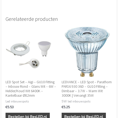
Gerelateerde producten
LED Spot Set – Aigi – GU10 Fitting
LEDVANCE – LED Spot – Parathom
– Inbouw Rond – Glans Wit – 6W –
PAR16 930 36D – GU10 Fitting –
Helder/Koud Wit 6400K –
Dimbaar – 3.7W – Warm Wit
Kantelbaar Ø82mm
3000K | Vervangt 35W
Led inbouwspots
5W led inbouwspots
€
5.53
€
5.25
Bestellen bij BesLED.nl
Bestellen bij BesLED.nl