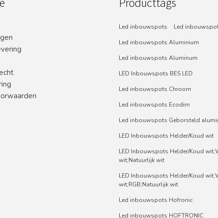
e
Producttags
Led inbouwspots
Led inbouwspot
ngen
Led inbouwspots Aluminium
evering
Led inbouwspots Aluminum
echt
LED Inbouwspots BES LED
ring
Led inbouwspots Chroom
orwaarden
Led inbouwspots Ecodim
Led inbouwspots Geborsteld alum
LED Inbouwspots Helder/Koud wit
LED Inbouwspots Helder/Koud wit
wit;Natuurlijk wit
LED Inbouwspots Helder/Koud wit
wit;RGB;Natuurlijk wit
Led inbouwspots Hofronic
Led inbouwspots HOFTRONIC