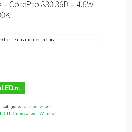
 – CorePro 830 36D – 4.6W
00K
 besteld is morgen in huis
sLED.nl
Categorie:
Led inbouwspots
LED
,
LED Inbouwspots Warm wit