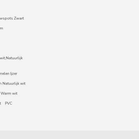
wspots Zwart
um
it;Natuurlijk
nelen Ijzer
 Natuurlijk wit
 Warm wit
t
PVC