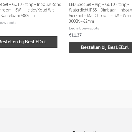
t Set – GU10 Fitting – Inbouw Rond
LED Spot Set – Aigi – GU10 Fitting –
hroom – 6W – Helder/Koud Wit
Waterdicht IP65 – Dimbaar – Inbou
– Kantelbaar Ø82mm
Vierkant – Mat Chroom – 6W – War
3000K – 82mm
bouwspots
Led inbouwspots
€
11.37
Bestellen bij BesLED.nl
Bestellen bij BesLED.nl