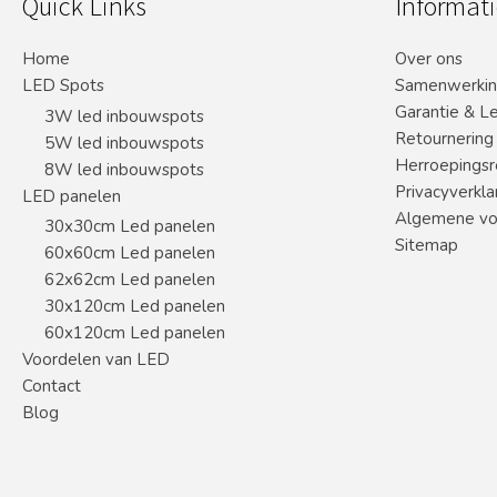
Quick Links
Informati
Home
Over ons
LED Spots
Samenwerki
Garantie & L
3W led inbouwspots
Retournering
5W led inbouwspots
Herroepingsr
8W led inbouwspots
Privacyverkla
LED panelen
Algemene vo
30x30cm Led panelen
Sitemap
60x60cm Led panelen
62x62cm Led panelen
30x120cm Led panelen
60x120cm Led panelen
Voordelen van LED
Contact
Blog