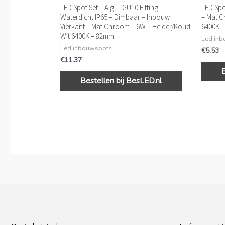
LED Spot Set – Aigi – GU10 Fitting –
LED Spo
Waterdicht IP65 – Dimbaar – Inbouw
– Mat C
Vierkant – Mat Chroom – 6W – Helder/Koud
6400K 
Wit 6400K – 82mm
Led in
Led inbouwspots
€
5.53
€
11.37
Bestellen bij BesLED.nl