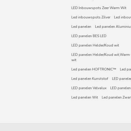
LED Inbouwspots Zeer Warm Wit
Led inbouwspots Zilver
Led inbou
Led panelen
Led panelen Alumini
LED panelen BES LED
LED panelen Helder/Koud wit
LED panelen Helder/Koud wit;Warm w
wit
Led panelen HOFTRONIC™
Led pa
Led panelen Kunststof
LED panelen
LED panelen Velvalux
LED panelen
Led panelen Wit
Led panelen Zwar