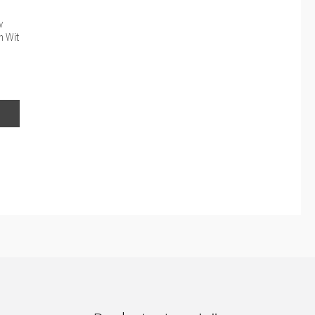
w
m Wit