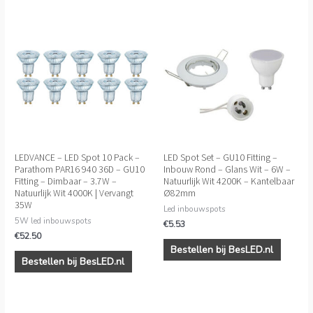
LEDVANCE – LED Spot 10 Pack –
LED Spot Set – GU10 Fitting –
Parathom PAR16 940 36D – GU10
Inbouw Rond – Glans Wit – 6W –
Fitting – Dimbaar – 3.7W –
Natuurlijk Wit 4200K – Kantelbaar
Natuurlijk Wit 4000K | Vervangt
Ø82mm
35W
Led inbouwspots
5W led inbouwspots
€
5.53
€
52.50
Bestellen bij BesLED.nl
Bestellen bij BesLED.nl