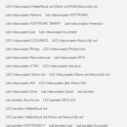
LED Inbouwspots Helder/Koud wit;Warm wit;RGB;Natuurlijk wit
Led inbouwspots Hofronic
Led inbouwspots HOFTRONIC
Led inbouwspots HOFTRONIC SMART
Led inbouwspots Homeylux
Led inbouwspots Ijzer
Led inbouwspots Kunststof
LED Inbouwspots LEDVANCE
LED Inbouwspots Natuurlijk wit
Led inbouwspots Philips
LED Inbouwspots Philips Hue
Led inbouwspots Polycarbonaat
Led inbouwspots RVS
Led inbouwspots V-TAC
LED Inbouwspots Velvalux
LED Inbouwspots Warm wit
LED Inbouwspots Warm wit;Natuurlijk wit
Led inbouwspots Wit
LED Inbouwspots Zeer Warm Wit
Led inbouwspots Zilver
Led inbouwspots Zwart
Led panelen
Led panelen Aluminium
LED panelen BES LED
LED panelen Helder/Koud wit
LED panelen Helder/Koud wit;Warm wit;Natuurlijk wit
Led panelen HOFTRONIC™
Led panelen Ijzer
Led panelen Kunststof