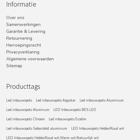
Informatie
Over ons
Samenwerkingen
Garantie & Levering
Retournering
Herroepingsrecht
Privacyverklaring
Algemene voorwaarden
Sitemap
Producttags
Led inbouwspots
Led inbouwspots Aigostar
Led inbouwspots Aluminium
Led inbouwspots Aluminum
LED Inbouwspots BES LED
Led inbouwspots Chroom
Led inbouwspots Ecodim
Led inbouwspots Geborsteld aluminium
LED Inbouwspots Helder/Koud wit
LED Inbouwspots Helder/Koud wit;Warm wit;Natuurlijk wit