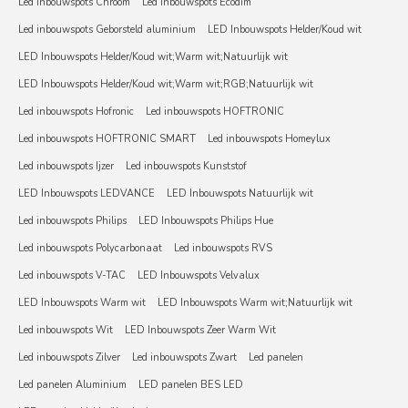
Led inbouwspots Chroom
Led inbouwspots Ecodim
Led inbouwspots Geborsteld aluminium
LED Inbouwspots Helder/Koud wit
LED Inbouwspots Helder/Koud wit;Warm wit;Natuurlijk wit
LED Inbouwspots Helder/Koud wit;Warm wit;RGB;Natuurlijk wit
Led inbouwspots Hofronic
Led inbouwspots HOFTRONIC
Led inbouwspots HOFTRONIC SMART
Led inbouwspots Homeylux
Led inbouwspots Ijzer
Led inbouwspots Kunststof
LED Inbouwspots LEDVANCE
LED Inbouwspots Natuurlijk wit
Led inbouwspots Philips
LED Inbouwspots Philips Hue
Led inbouwspots Polycarbonaat
Led inbouwspots RVS
Led inbouwspots V-TAC
LED Inbouwspots Velvalux
LED Inbouwspots Warm wit
LED Inbouwspots Warm wit;Natuurlijk wit
Led inbouwspots Wit
LED Inbouwspots Zeer Warm Wit
Led inbouwspots Zilver
Led inbouwspots Zwart
Led panelen
Led panelen Aluminium
LED panelen BES LED