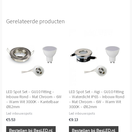
Gerelateerde producten
LED Spot Set – GU10 Fitting –
LED Spot Set – Aigi – GU10 Fitting
Inbouw Rond – Mat Chroom – 6W
– Waterdicht IP65 – Inbouw Rond
– Warm Wit 3000K – Kantelbaar
– Mat Chroom – 6W – Warm Wit
Ø82mm
3000K – Ø82mm
Led inbouwspots
Led inbouwspots
€
5.53
€
9.13
Bestellen bij BesLED.nl
Bestellen bij BesLED.nl