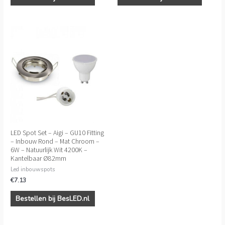
LED Spot Set – Aigi – GU10 Fitting
– Inbouw Rond – Mat Chroom –
6W – Natuurlijk Wit 4200K –
Kantelbaar Ø82mm
Led inbouwspots
€
7.13
Bestellen bij BesLED.nl