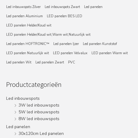
Led inbouwspots Zilver
Led inbouwspots Zwart
Led panelen
Led panelen Aluminium
LED panelen BES LED
LED panelen Helder/Koud wit
LED panelen Helder/Koud wit;Warm wit;Natuurlijk wit
Led panelen HOFTRONIC™
Led panelen Ijzer
Led panelen Kunststof
LED panelen Natuurlijk wit
LED panelen Velvalux
LED panelen Warm wit
Led panelen Wit
Led panelen Zwart
PVC
Productcategorieën
Led inbouwspots
3W led inbouwspots
5W led inbouwspots
8W led inbouwspots
Led panelen
30x120cm Led panelen