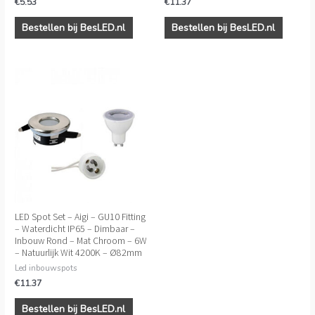
€
5.53
€
11.37
Bestellen bij BesLED.nl
Bestellen bij BesLED.nl
LED Spot Set – Aigi – GU10 Fitting
– Waterdicht IP65 – Dimbaar –
Inbouw Rond – Mat Chroom – 6W
– Natuurlijk Wit 4200K – Ø82mm
Led inbouwspots
€
11.37
Bestellen bij BesLED.nl