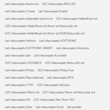
Led inbouwspots Aluminum
LED Inbouwspots BES LED
Led inbouwspots Chroom
Led inbouwspots Ecodim
Led inbouwspots Geborsteld aluminium
LED Inbouwspots Helder/Koud wit
LED Inbouwspots Helder/Koud wit;Warm wit;Natuurlijk wit
LED Inbouwspots Helder/Koud wit;Warm wit;RGB;Natuurlijk wit
Led inbouwspots Hofronic
Led inbouwspots HOFTRONIC
Led inbouwspots HOFTRONIC SMART
Led inbouwspots Homeylux
Led inbouwspots Ijzer
Led inbouwspots Kunststof
LED Inbouwspots LEDVANCE
LED Inbouwspots Natuurlijk wit
Led inbouwspots Philips
LED Inbouwspots Philips Hue
Led inbouwspots Polycarbonaat
Led inbouwspots RVS
Led inbouwspots V-TAC
LED Inbouwspots Velvalux
LED Inbouwspots Warm wit
LED Inbouwspots Warm wit;Natuurlijk wit
Led inbouwspots Wit
LED Inbouwspots Zeer Warm Wit
Led inbouwspots Zilver
Led inbouwspots Zwart
Led panelen