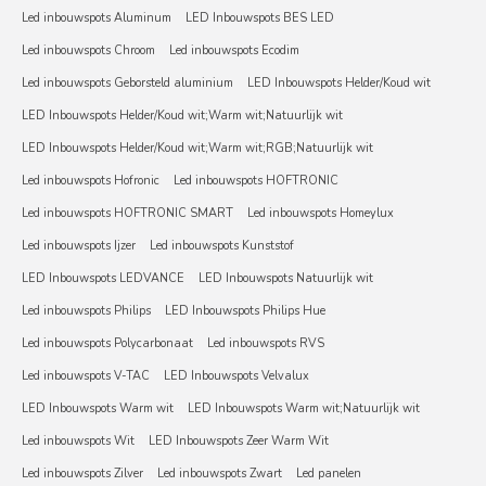
Led inbouwspots Aluminum
LED Inbouwspots BES LED
Led inbouwspots Chroom
Led inbouwspots Ecodim
Led inbouwspots Geborsteld aluminium
LED Inbouwspots Helder/Koud wit
LED Inbouwspots Helder/Koud wit;Warm wit;Natuurlijk wit
LED Inbouwspots Helder/Koud wit;Warm wit;RGB;Natuurlijk wit
Led inbouwspots Hofronic
Led inbouwspots HOFTRONIC
Led inbouwspots HOFTRONIC SMART
Led inbouwspots Homeylux
Led inbouwspots Ijzer
Led inbouwspots Kunststof
LED Inbouwspots LEDVANCE
LED Inbouwspots Natuurlijk wit
Led inbouwspots Philips
LED Inbouwspots Philips Hue
Led inbouwspots Polycarbonaat
Led inbouwspots RVS
Led inbouwspots V-TAC
LED Inbouwspots Velvalux
LED Inbouwspots Warm wit
LED Inbouwspots Warm wit;Natuurlijk wit
Led inbouwspots Wit
LED Inbouwspots Zeer Warm Wit
Led inbouwspots Zilver
Led inbouwspots Zwart
Led panelen