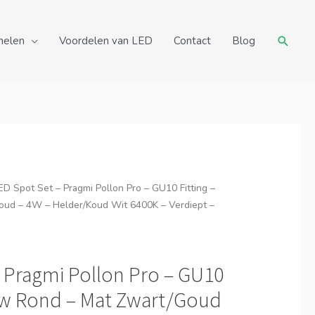
Zoeke
nelen
Voordelen van LED
Contact
Blog
ED Spot Set – Pragmi Pollon Pro – GU10 Fitting –
oud – 4W – Helder/Koud Wit 6400K – Verdiept –
 Pragmi Pollon Pro – GU10
ouw Rond – Mat Zwart/Goud