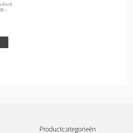
uw Rond
0K –
Productcategorieën