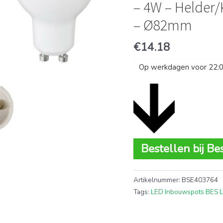
– 4W – Helder/
– Ø82mm
€
14.18
Op werkdagen voor 22:00
Bestellen bij Be
Artikelnummer:
BSE403764
Tags:
LED Inbouwspots BES 