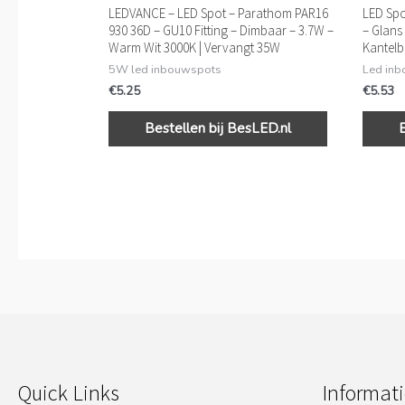
LEDVANCE – LED Spot – Parathom PAR16
LED Spo
930 36D – GU10 Fitting – Dimbaar – 3.7W –
– Glans 
Warm Wit 3000K | Vervangt 35W
Kantel
5W led inbouwspots
Led in
€
5.25
€
5.53
Bestellen bij BesLED.nl
Quick Links
Informati