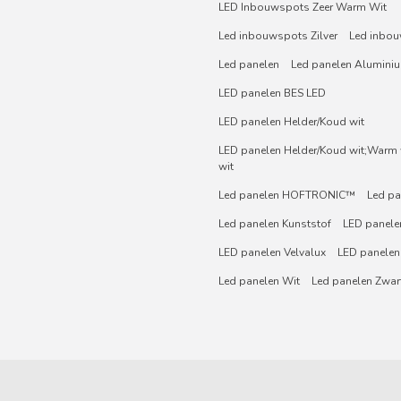
LED Inbouwspots Zeer Warm Wit
Led inbouwspots Zilver
Led inbou
Led panelen
Led panelen Alumini
LED panelen BES LED
LED panelen Helder/Koud wit
LED panelen Helder/Koud wit;Warm w
wit
Led panelen HOFTRONIC™
Led pa
Led panelen Kunststof
LED panelen
LED panelen Velvalux
LED panelen
Led panelen Wit
Led panelen Zwar