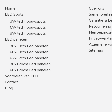
Home
Over ons
LED Spots
Samenwerki
Garantie & L
3W led inbouwspots
Retournering
5W led inbouwspots
Herroepingsr
8W led inbouwspots
Privacyverkla
LED panelen
Algemene vo
30x30cm Led panelen
Sitemap
60x60cm Led panelen
62x62cm Led panelen
30x120cm Led panelen
60x120cm Led panelen
Voordelen van LED
Contact
Blog