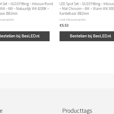
t Set – GU10 Fitting – Inbouw Rond
LED Spot Set – GU10 Fitting – Inbo
Wit – 6W – Natuurlijk Wit 4200K –
– Mat Chroom – 6W – Warm Wit 300
baar Ø82mm
Kantelbaar Ø82mm
bouwspots
Led inbouwspots
€
5.53
Bestellen bij BesLED.nl
Bestellen bij BesLED.nl
e
Producttags