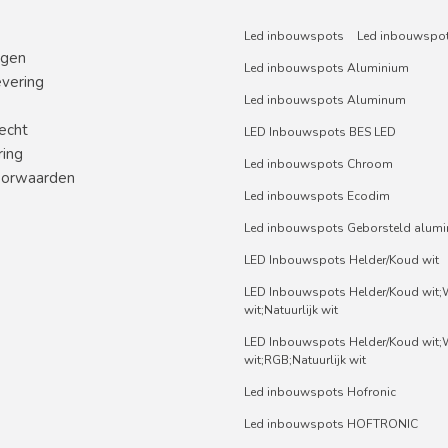
Led inbouwspots
Led inbouwspot
ngen
Led inbouwspots Aluminium
evering
Led inbouwspots Aluminum
echt
LED Inbouwspots BES LED
ring
Led inbouwspots Chroom
orwaarden
Led inbouwspots Ecodim
Led inbouwspots Geborsteld alum
LED Inbouwspots Helder/Koud wit
LED Inbouwspots Helder/Koud wit
wit;Natuurlijk wit
LED Inbouwspots Helder/Koud wit
wit;RGB;Natuurlijk wit
Led inbouwspots Hofronic
Led inbouwspots HOFTRONIC