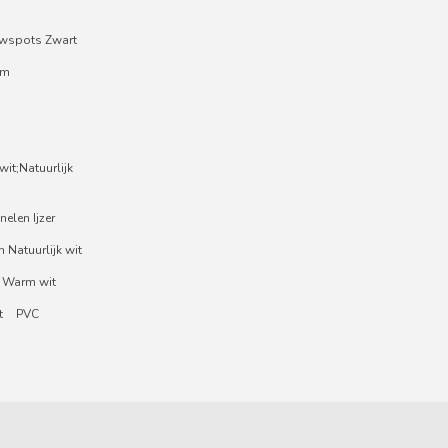
wspots Zwart
um
it;Natuurlijk
nelen Ijzer
 Natuurlijk wit
 Warm wit
t
PVC