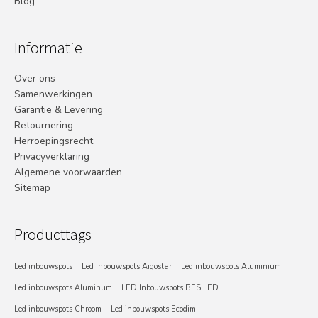
Blog
Informatie
Over ons
Samenwerkingen
Garantie & Levering
Retournering
Herroepingsrecht
Privacyverklaring
Algemene voorwaarden
Sitemap
Producttags
Led inbouwspots
Led inbouwspots Aigostar
Led inbouwspots Aluminium
Led inbouwspots Aluminum
LED Inbouwspots BES LED
Led inbouwspots Chroom
Led inbouwspots Ecodim