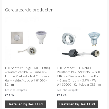
Gerelateerde producten
LED Spot Set – Aigi – GU10 Fitting
LED Spot Set – LEDVANCE
– Waterdicht IP65 – Dimbaar –
Parathom PAR16 930 36D – GU10
Inbouw Vierkant – Mat Chroom –
Fitting – Dimbaar – Inbouw Rond
6W – Helder/Koud Wit 6400K –
– Glans Chroom – 3.7W – Warm
82mm
Wit 3000K – Kantelbaar Ø83mm
Led inbouwspots
Led inbouwspots
€
11.37
€
11.24
Bestellen bij BesLED.nl
Bestellen bij BesLED.nl