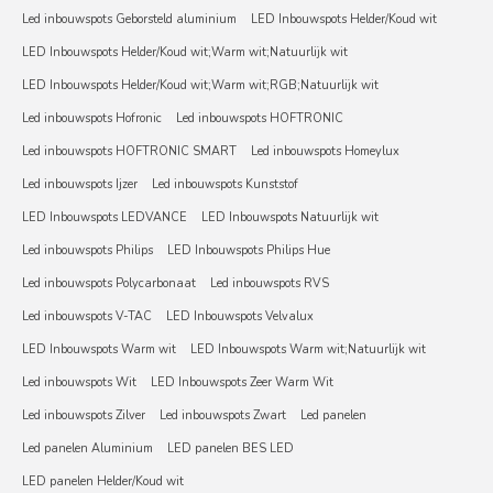
Led inbouwspots Geborsteld aluminium
LED Inbouwspots Helder/Koud wit
LED Inbouwspots Helder/Koud wit;Warm wit;Natuurlijk wit
LED Inbouwspots Helder/Koud wit;Warm wit;RGB;Natuurlijk wit
Led inbouwspots Hofronic
Led inbouwspots HOFTRONIC
Led inbouwspots HOFTRONIC SMART
Led inbouwspots Homeylux
Led inbouwspots Ijzer
Led inbouwspots Kunststof
LED Inbouwspots LEDVANCE
LED Inbouwspots Natuurlijk wit
Led inbouwspots Philips
LED Inbouwspots Philips Hue
Led inbouwspots Polycarbonaat
Led inbouwspots RVS
Led inbouwspots V-TAC
LED Inbouwspots Velvalux
LED Inbouwspots Warm wit
LED Inbouwspots Warm wit;Natuurlijk wit
Led inbouwspots Wit
LED Inbouwspots Zeer Warm Wit
Led inbouwspots Zilver
Led inbouwspots Zwart
Led panelen
Led panelen Aluminium
LED panelen BES LED
LED panelen Helder/Koud wit