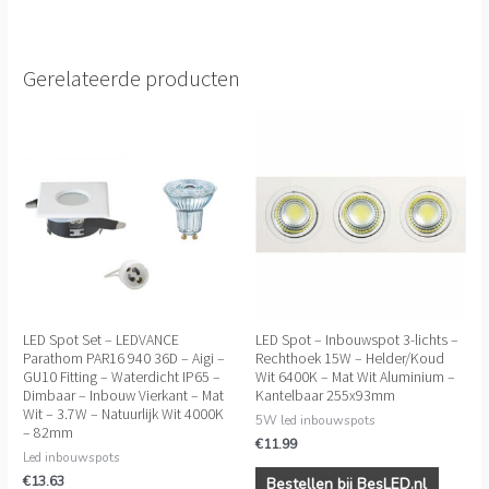
Gerelateerde producten
LED Spot Set – LEDVANCE
LED Spot – Inbouwspot 3-lichts –
Parathom PAR16 940 36D – Aigi –
Rechthoek 15W – Helder/Koud
GU10 Fitting – Waterdicht IP65 –
Wit 6400K – Mat Wit Aluminium –
Dimbaar – Inbouw Vierkant – Mat
Kantelbaar 255x93mm
Wit – 3.7W – Natuurlijk Wit 4000K
5W led inbouwspots
– 82mm
€
11.99
Led inbouwspots
€
13.63
Bestellen bij BesLED.nl