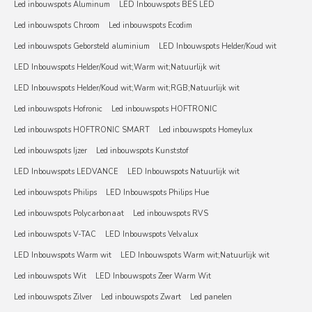
Led inbouwspots Aluminum
LED Inbouwspots BES LED
Led inbouwspots Chroom
Led inbouwspots Ecodim
Led inbouwspots Geborsteld aluminium
LED Inbouwspots Helder/Koud wit
LED Inbouwspots Helder/Koud wit;Warm wit;Natuurlijk wit
LED Inbouwspots Helder/Koud wit;Warm wit;RGB;Natuurlijk wit
Led inbouwspots Hofronic
Led inbouwspots HOFTRONIC
Led inbouwspots HOFTRONIC SMART
Led inbouwspots Homeylux
Led inbouwspots Ijzer
Led inbouwspots Kunststof
LED Inbouwspots LEDVANCE
LED Inbouwspots Natuurlijk wit
Led inbouwspots Philips
LED Inbouwspots Philips Hue
Led inbouwspots Polycarbonaat
Led inbouwspots RVS
Led inbouwspots V-TAC
LED Inbouwspots Velvalux
LED Inbouwspots Warm wit
LED Inbouwspots Warm wit;Natuurlijk wit
Led inbouwspots Wit
LED Inbouwspots Zeer Warm Wit
Led inbouwspots Zilver
Led inbouwspots Zwart
Led panelen