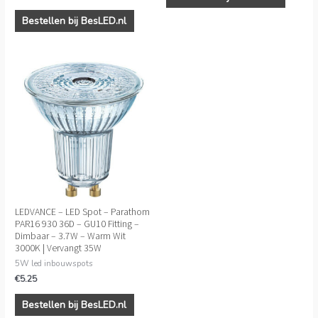
Bestellen bij BesLED.nl
LEDVANCE – LED Spot – Parathom
PAR16 930 36D – GU10 Fitting –
Dimbaar – 3.7W – Warm Wit
3000K | Vervangt 35W
5W led inbouwspots
€
5.25
Bestellen bij BesLED.nl