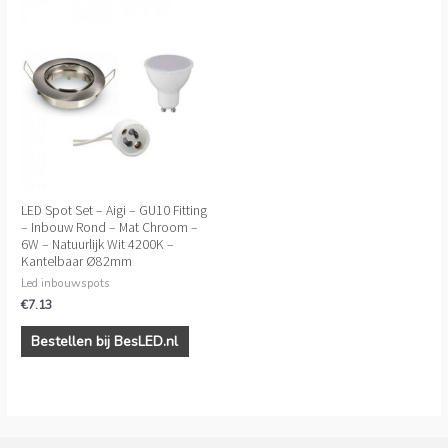
LED Spot Set – Aigi – GU10 Fitting
– Inbouw Rond – Mat Chroom –
6W – Natuurlijk Wit 4200K –
Kantelbaar Ø82mm
Led inbouwspots
€
7.13
Bestellen bij BesLED.nl