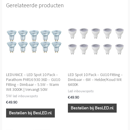
Gerelateerde producten
LEDVANCE – LED Spot 10 Pack –
LED Spot 10 Pack – GU10 Fitting –
Parathom PAR16 930 36D – GU10
Dimbaar – 6W – Helder/Koud Wit
Fitting – Dimbaar – 5.5W – Warm
6400K
Wit 3000K | Vervangt 50W
Led inbouwspots
5W led inbouwspots
€
49.90
€
49.90
Bestellen bij BesLED.nl
Bestellen bij BesLED.nl