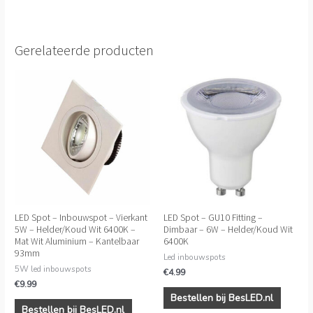
Gerelateerde producten
LED Spot – Inbouwspot – Vierkant
LED Spot – GU10 Fitting –
5W – Helder/Koud Wit 6400K –
Dimbaar – 6W – Helder/Koud Wit
Mat Wit Aluminium – Kantelbaar
6400K
93mm
Led inbouwspots
5W led inbouwspots
€
4.99
€
9.99
Bestellen bij BesLED.nl
Bestellen bij BesLED.nl