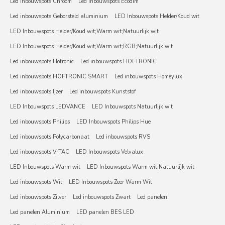
Led inbouwspots Chroom
Led inbouwspots Ecodim
Led inbouwspots Geborsteld aluminium
LED Inbouwspots Helder/Koud wit
LED Inbouwspots Helder/Koud wit;Warm wit;Natuurlijk wit
LED Inbouwspots Helder/Koud wit;Warm wit;RGB;Natuurlijk wit
Led inbouwspots Hofronic
Led inbouwspots HOFTRONIC
Led inbouwspots HOFTRONIC SMART
Led inbouwspots Homeylux
Led inbouwspots Ijzer
Led inbouwspots Kunststof
LED Inbouwspots LEDVANCE
LED Inbouwspots Natuurlijk wit
Led inbouwspots Philips
LED Inbouwspots Philips Hue
Led inbouwspots Polycarbonaat
Led inbouwspots RVS
Led inbouwspots V-TAC
LED Inbouwspots Velvalux
LED Inbouwspots Warm wit
LED Inbouwspots Warm wit;Natuurlijk wit
Led inbouwspots Wit
LED Inbouwspots Zeer Warm Wit
Led inbouwspots Zilver
Led inbouwspots Zwart
Led panelen
Led panelen Aluminium
LED panelen BES LED