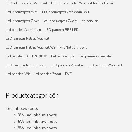
LED Inbouwspots Warm wit
LED Inbouwspots Warm wit;Natuurlijk wit
Led inbouwspots Wit
LED Inbouwspots Zeer Warm Wit
Led inbouwspots Zilver
Led inbouwspots Zwart
Led panelen
Led panelen Aluminium
LED panelen BES LED
LED panelen Helder/Koud wit
LED panelen Helder/Koud wit;Warm wit;Natuurlijk wit
Led panelen HOFTRONIC™
Led panelen Ijzer
Led panelen Kunststof
LED panelen Natuurlijk wit
LED panelen Velvalux
LED panelen Warm wit
Led panelen Wit
Led panelen Zwart
PVC
Productcategorieën
Led inbouwspots
3W led inbouwspots
5W led inbouwspots
8W led inbouwspots