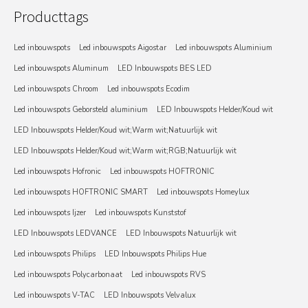
Producttags
Led inbouwspots
Led inbouwspots Aigostar
Led inbouwspots Aluminium
Led inbouwspots Aluminum
LED Inbouwspots BES LED
Led inbouwspots Chroom
Led inbouwspots Ecodim
Led inbouwspots Geborsteld aluminium
LED Inbouwspots Helder/Koud wit
LED Inbouwspots Helder/Koud wit;Warm wit;Natuurlijk wit
LED Inbouwspots Helder/Koud wit;Warm wit;RGB;Natuurlijk wit
Led inbouwspots Hofronic
Led inbouwspots HOFTRONIC
Led inbouwspots HOFTRONIC SMART
Led inbouwspots Homeylux
Led inbouwspots Ijzer
Led inbouwspots Kunststof
LED Inbouwspots LEDVANCE
LED Inbouwspots Natuurlijk wit
Led inbouwspots Philips
LED Inbouwspots Philips Hue
Led inbouwspots Polycarbonaat
Led inbouwspots RVS
Led inbouwspots V-TAC
LED Inbouwspots Velvalux