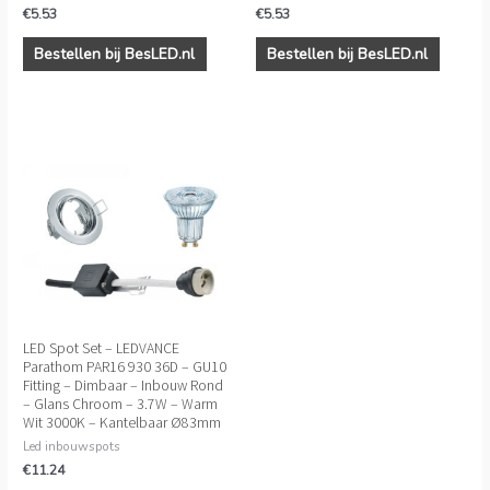
€
5.53
€
5.53
Bestellen bij BesLED.nl
Bestellen bij BesLED.nl
LED Spot Set – LEDVANCE
Parathom PAR16 930 36D – GU10
Fitting – Dimbaar – Inbouw Rond
– Glans Chroom – 3.7W – Warm
Wit 3000K – Kantelbaar Ø83mm
Led inbouwspots
€
11.24