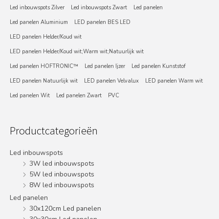
Led inbouwspots Zilver
Led inbouwspots Zwart
Led panelen
Led panelen Aluminium
LED panelen BES LED
LED panelen Helder/Koud wit
LED panelen Helder/Koud wit;Warm wit;Natuurlijk wit
Led panelen HOFTRONIC™
Led panelen Ijzer
Led panelen Kunststof
LED panelen Natuurlijk wit
LED panelen Velvalux
LED panelen Warm wit
Led panelen Wit
Led panelen Zwart
PVC
Productcategorieën
Led inbouwspots
3W led inbouwspots
5W led inbouwspots
8W led inbouwspots
Led panelen
30x120cm Led panelen