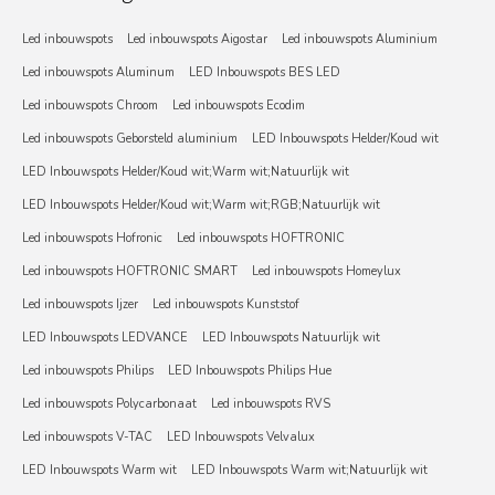
Led inbouwspots
Led inbouwspots Aigostar
Led inbouwspots Aluminium
Led inbouwspots Aluminum
LED Inbouwspots BES LED
Led inbouwspots Chroom
Led inbouwspots Ecodim
Led inbouwspots Geborsteld aluminium
LED Inbouwspots Helder/Koud wit
LED Inbouwspots Helder/Koud wit;Warm wit;Natuurlijk wit
LED Inbouwspots Helder/Koud wit;Warm wit;RGB;Natuurlijk wit
Led inbouwspots Hofronic
Led inbouwspots HOFTRONIC
Led inbouwspots HOFTRONIC SMART
Led inbouwspots Homeylux
Led inbouwspots Ijzer
Led inbouwspots Kunststof
LED Inbouwspots LEDVANCE
LED Inbouwspots Natuurlijk wit
Led inbouwspots Philips
LED Inbouwspots Philips Hue
Led inbouwspots Polycarbonaat
Led inbouwspots RVS
Led inbouwspots V-TAC
LED Inbouwspots Velvalux
LED Inbouwspots Warm wit
LED Inbouwspots Warm wit;Natuurlijk wit