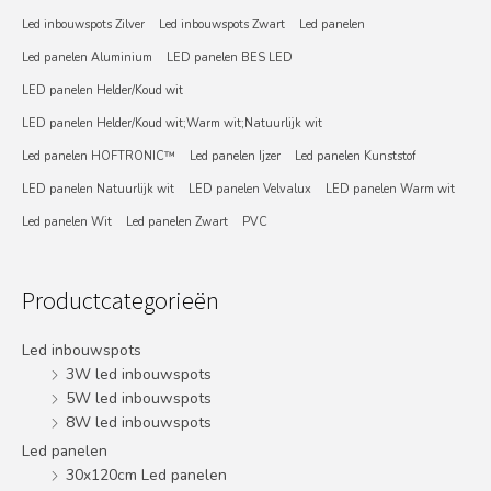
Led inbouwspots Zilver
Led inbouwspots Zwart
Led panelen
Led panelen Aluminium
LED panelen BES LED
LED panelen Helder/Koud wit
LED panelen Helder/Koud wit;Warm wit;Natuurlijk wit
Led panelen HOFTRONIC™
Led panelen Ijzer
Led panelen Kunststof
LED panelen Natuurlijk wit
LED panelen Velvalux
LED panelen Warm wit
Led panelen Wit
Led panelen Zwart
PVC
Productcategorieën
Led inbouwspots
3W led inbouwspots
5W led inbouwspots
8W led inbouwspots
Led panelen
30x120cm Led panelen