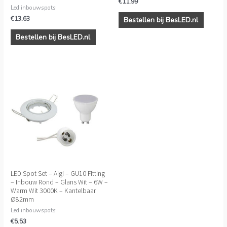
€
11.99
Led inbouwspots
€
13.63
Bestellen bij BesLED.nl
Bestellen bij BesLED.nl
LED Spot Set – Aigi – GU10 Fitting
– Inbouw Rond – Glans Wit – 6W –
Warm Wit 3000K – Kantelbaar
Ø82mm
Led inbouwspots
€
5.53