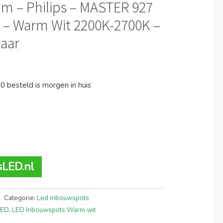
m – Philips – MASTER 927
W – Warm Wit 2200K-2700K –
aar
 besteld is morgen in huis
sLED.nl
Categorie:
Led inbouwspots
LED
,
LED Inbouwspots Warm wit