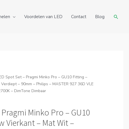
Zoeke
nelen
Voordelen van LED
Contact
Blog
ED Spot Set – Pragmi Minko Pro – GU10 Fitting –
– Verdiept – 90mm – Philips – MASTER 927 36D VLE
2700K – DimTone Dimbaar
– Pragmi Minko Pro – GU10
w Vierkant – Mat Wit –