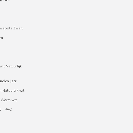
wspots Zwart
um
it;Natuurlijk
nelen Ijzer
 Natuurlijk wit
 Warm wit
t
PVC