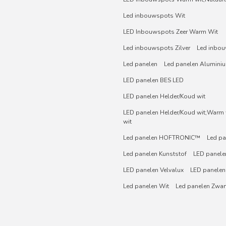
Led inbouwspots Wit
LED Inbouwspots Zeer Warm Wit
Led inbouwspots Zilver
Led inbou
Led panelen
Led panelen Alumini
LED panelen BES LED
LED panelen Helder/Koud wit
LED panelen Helder/Koud wit;Warm w
wit
Led panelen HOFTRONIC™
Led pa
Led panelen Kunststof
LED panelen
LED panelen Velvalux
LED panelen
Led panelen Wit
Led panelen Zwar