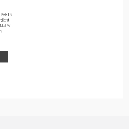
 PAR16
rdicht
 Mat Wit
m