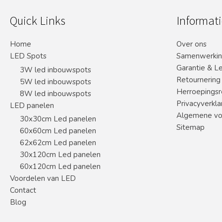
Quick Links
Informati
Home
Over ons
LED Spots
Samenwerki
Garantie & L
3W led inbouwspots
Retournering
5W led inbouwspots
Herroepingsr
8W led inbouwspots
Privacyverkla
LED panelen
Algemene vo
30x30cm Led panelen
Sitemap
60x60cm Led panelen
62x62cm Led panelen
30x120cm Led panelen
60x120cm Led panelen
Voordelen van LED
Contact
Blog