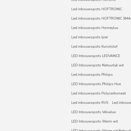
Led inbouwspots HOFTRONIC
Led inbouwspots HOFTRONIC SMA
Led inbouwspots Homeylux
Led inbouwspots Ijzer
Led inbouwspots Kunststof
LED Inbouwspots LEDVANCE
LED Inbouwspots Natuurlijk wit
Led inbouwspots Philips
LED Inbouwspots Philips Hue
Led inbouwspots Polycarbonaat
Led inbouwspots RVS
Led inbou
LED Inbouwspots Velvalux
LED Inbouwspots Warm wit
LED Inbouwspots Warm wit;Natuurli