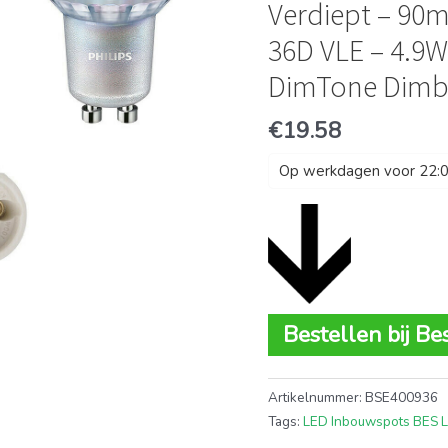
Verdiept – 90m
36D VLE – 4.9
DimTone Dimb
€
19.58
Op werkdagen voor 22:00
Bestellen bij Be
Artikelnummer:
BSE400936
Tags:
LED Inbouwspots BES 