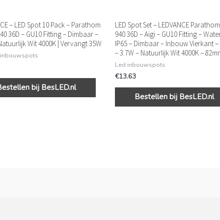
E – LED Spot 10 Pack – Parathom
LED Spot Set – LEDVANCE Parathom
40 36D – GU10 Fitting – Dimbaar –
940 36D – Aigi – GU10 Fitting – Wate
Natuurlijk Wit 4000K | Vervangt 35W
IP65 – Dimbaar – Inbouw Vierkant –
– 3.7W – Natuurlijk Wit 4000K – 82m
 inbouwspots
Led inbouwspots
€
13.63
Bestellen bij BesLED.nl
Bestellen bij BesLED.nl