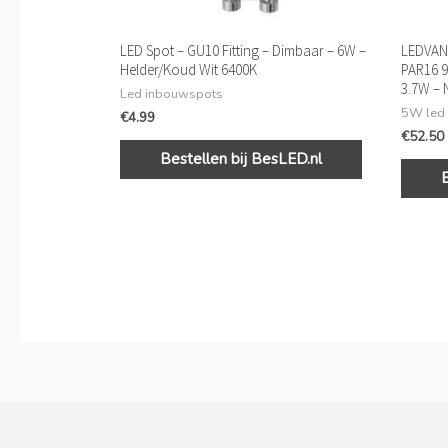
LED Spot – GU10 Fitting – Dimbaar – 6W –
LEDVANC
Helder/Koud Wit 6400K
PAR16 9
3.7W – 
Led inbouwspots
5W led
€
4.99
€
52.50
Bestellen bij BesLED.nl