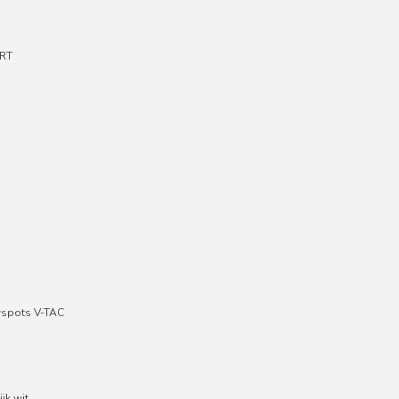
RT
wspots V-TAC
jk wit