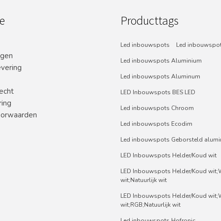
e
Producttags
Led inbouwspots
Led inbouwspot
ngen
Led inbouwspots Aluminium
evering
Led inbouwspots Aluminum
echt
LED Inbouwspots BES LED
ring
Led inbouwspots Chroom
orwaarden
Led inbouwspots Ecodim
Led inbouwspots Geborsteld alum
LED Inbouwspots Helder/Koud wit
LED Inbouwspots Helder/Koud wit
wit;Natuurlijk wit
LED Inbouwspots Helder/Koud wit
wit;RGB;Natuurlijk wit
Led inbouwspots Hofronic